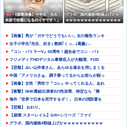
【衝撃画像】中学生「先生！
グラボ、国内価格4割値上げかｗ
NEW
水泳で水着になるのイヤです！」
ｗｗｗｗｗｗｗｗｗｗｗｗｗｗｗ
先生「分かった」→結果まさかの
『こう』なってしまうw w w w w
【画像】男が「ガチでどうでもいい」女の報告ランキ
w w
女子小学生｢先生、好き｣ 教師｢くっ…(葛藤｣→
『コン・バトラーV』50周年！趙合金でコン・バト
フジメディアHDデジタル事業収入が大幅増、FOD
【悲報】みい山作者さん、あらゆる過去を消しまくる
中国「アメリカさぁ、調子乗ってるからお前らが頼っ
【画像】女性「男性で『コレ』やってくれる人、あれ
【衝撃】NHK番組出演者Xの性加害、特定なら「降
海外「世界で日本を死守するぞ！」 日本の消防署を
【悲報】 おわり。
【崩壊:スターレイル】Gift+シリーズ「ファイ
グラボ、国内価格4割値上げかｗｗｗｗｗｗｗｗｗｗ