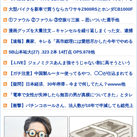
20回以上届け
大型バイクを新車で買うならカワサキZ900RSとホンダCB1000F
どっ
①ファウル ②ファウル ③空振り三振 ←思いついた選手他
漫画グッズを大量注文→キャンセルを繰り返しまくった女、逮捕
される 被害総
【速報】農家、キレる「高市総理には愛想尽かした今年でやめる
ぞ」コメ売値は
SB山本祐大(27) .323 2本 14打点 OPS.878他
【.LIVE】ジェノミクスあんま強そうじゃない割に高そうという
恐竜デッキ
【ガチ注意】中国製ルーター使ってるやつ、◯◯が仕込まれてる
かもしれないぞ
【疑問】日本経済、30年停滞←今まで何してたん？wwww他
「電車で女性が失神したら無言の男が真横についてきた」とタレ
ントが主張、虚
【衝撃】パチンコホールさん、法人数が10年で半減しても総売上
高12兆43