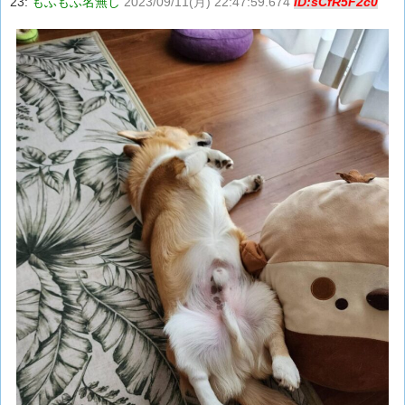
23:
もふもふ名無し
2023/09/11(月) 22:47:59.674
ID:sCfR5F2c0