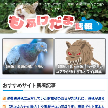
5ch（2ch）の犬や猫、動物スレを中心に面白い・可愛い画像、動画をまとめて
紹介します。
【画像】欧州の鳩、キモい
【閲覧注意・画像】毛を剃った
コアラが怖すぎるとワイ(35歳
無職)の中で話題に
おすすめサイト新着記事
消費税減税に反対していた財務省の面目が丸潰れに、減税が決ま
った途端に市場
【私はあなたの味方】交際歴ゼロの同級生宅に唐揚げや文庫本を