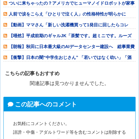
ついに来ちゃったの？アメリカでヒューマノイドロボットが家事
代行サービスを
人前で涙をこらえ「ひとりで泣く人」の性格特性が明らかに
【動画】ママさん「新しい洗濯機買って1発目に回したらコレ
w」⇒ｗｗｗ
【唖然】平成前期のギャルJK「茶髪です。超ミニです。ルーズ
です。下着はテ
【朗報】秋田に日本最大級のAIデータセンター建設へ 総事業費
2兆円、UA
【衝撃】日本の闇“中学生おじさん” 「若いではなく幼い」「酒
よりコーラ」
こちらの記事もおすすめ
関連記事は見つかりませんでした。
この記事へのコメント
お気軽にコメントください。
誹謗・中傷・アダルトワード等を含むコメントは削除する