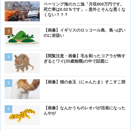
ベーリング海のカニ漁「月収800万円です。
【閲覧注意・画像】毛を剃
死亡率は0.02％です」←意外とそんな悪くな
ぎるとワイ(35歳無職)の中
くない？？？
【画像】イギリスのロッコ
【画像】イギリスのロッコール島、島っぽい
のに岩扱い
のに岩扱い
【画像】16歳の犬が起きま
【閲覧注意・画像】毛を剃ったコアラが怖す
ぎるとワイ(35歳無職)の中で話題に
【画像】猫の金玉（にゃんたま）すこすこ部
【画像】 アメリカのケー
ダーメイドで作成したケー
炎上してしまう
【画像】猫が抱きついてく
【画像】なんかうちのレオパが活発になった
んやが