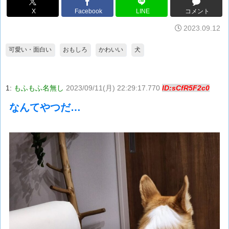
X
Facebook
LINE
コメント
2023.09.12
可愛い・面白い
おもしろ
かわいい
犬
1:
もふもふ名無し
2023/09/11(月) 22:29:17.770
ID:sCfR5F2c0
なんてやつだ…