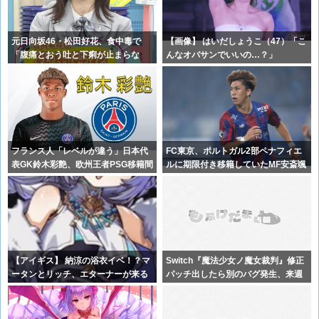
元日向坂46・松田好花、食中毒で
【画像】 はいだしょうこ（47）「こ
「腹痛とおう吐と下痢が止まらな
んなオバサンでいいの…？」
い」原因は
フランス人「レベルが違う」日本代
FC東京、ポルトガル2部ペナフィエ
表GK鈴木彩艶、欧州王者PSG移籍間
ルに期限付き移籍していたMF安斎颯
近に
馬の
【アイギス】 納涼の浴衣イベ！？マ
Switch『魔法少女ノ魔女裁判』修正
ータンとリッチ、エターナーが来る
パッチ出したら別のバグ発生、来週
模様！
ま