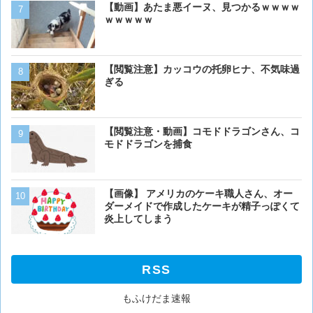
【画像】ボクの横に来る実
【動画】あたま悪イーヌ、見つかるｗｗｗｗ
ｗｗｗｗｗ
【画像大量！】イッヌさん
【閲覧注意】カッコウの托卵ヒナ、不気味過
も上手いwwwvwwwvwww
ぎる
ベーリング海のカニ漁「月収
【閲覧注意・動画】コモドドラゴンさん、コ
死亡率は0.02％です」←
モドドラゴンを捕食
くない？？？
【閲覧注意・動画】コモド
【画像】 アメリカのケーキ職人さん、オー
モドドラゴンを捕食
ダーメイドで作成したケーキが精子っぽくて
炎上してしまう
RSS
もふけだま速報