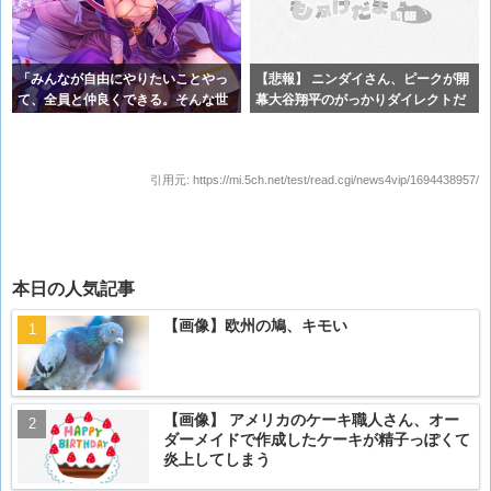
「みんなが自由にやりたいことやっ
【悲報】 ニンダイさん、ピークが開
て、全員と仲良くできる。そんな世
幕大谷翔平のがっかりダイレクトだ
界を作る
ったと
引用元:
https://mi.5ch.net/test/read.cgi/news4vip/1694438957/
本日の人気記事
【画像】欧州の鳩、キモい
【画像】 アメリカのケーキ職人さん、オー
ダーメイドで作成したケーキが精子っぽくて
炎上してしまう