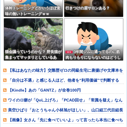
体幹トレーニングとかいうほぼ意
行きつけの眉サロンある？
味の無いトレーニングｗｗ
猫会議っていうのかな？ 野良猫が
3年間ジムに通ってるのに筋
NEW
集まってマッタリとしているあ
肉もりもりにならないのはどうし
れ…… あれって猫だけに分かる方
てだろう？
法でコミュニケーションしてるの
【私はあなたの味方】交際歴ゼロの同級生宅に唐揚げや文庫本を
かな？【再】
20回以上届け
「自分は不遇」と感じる人ほど、他者を“利用価値”で判断する
【Kindle】あの「GANTZ」が全巻100円
ワイのロ癖が「QoL上げろ」「PCAD回せ」「常識を疑え」なん
やが
美空ひばり「おとうちゃん小林旭がほしい」、山口組三代目組長
「よっしゃ」、
【画像】女さん「先に食べていいよ」って言ったら本当に食べち
ゃった⇒結果ｗ