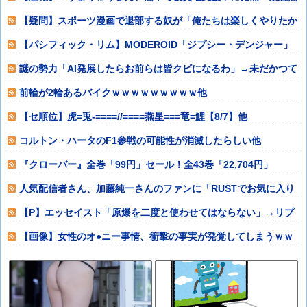
滴で回復・・・
【疑問】スポーツ漫画で退部する奴が「俺たちは楽しくやりたか
ったんだよ」っ
【パシフィック・リム】MODEROID「ジプシー・デンジャー」
プラモデル
謎の勢力「AI発展したらお前らは皆クビになるわ」→未だかつて
AIのせいで
前輪が2輪あるバイクｗｗｗｗｗｗｗｗｗ他
【セ順位】虎=兎-====//====燕星===竜=鯉【8/7】他
コルトン・ハータのF1参戦の可能性が消滅したらしい他
『クローバー』全巻「99円」セール！全43巻「22,704円」
→「4,2
人気配信者さん、加藤純一さんのファンに「RUSTでお気に入り
の配信者が負
【P】エッセイスト「原爆を二度と使わせてはならない」→リプ
「もちろん中国
【画像】女性のオ●ニー事情、衝撃の事実が発覚してしまうｗｗ
ｗｗｗｗｗ他