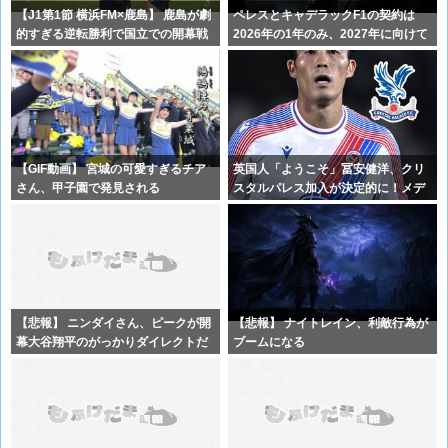
【J1第1節 横浜FM×鹿島】 鹿島が劇
ペレスとキャデラックF1の契約は
的すぎる逆転勝利で国立での開幕戦
2026年の1年のみ、2027年に向けて
【GIF動画】 宮城の可愛すぎるチア
英国人「ようこそ」冨安健洋、クリ
さん、甲子園で発見される
スタルパレス加入が決定的に！メデ
ィカル検
【悲報】 ニンダイさん、ピークが開
【悲報】 ナイトレイン、利敵行為が
幕大谷翔平のがっかりダイレクトだ
ブームになる
ったと