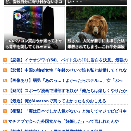
ど、普段自分に寄り付かないネコ
い・・・
が部屋に入って来て一緒に寝て
る。【再】
このパソコン買おうか迷ってるか
熊さん、人間が勝手に山壊した結
ら背中を刺してくれｗｗｗ
果殺されてしまう…これ半分虐殺
だろ
【恋報】イケオジワイ(54)、バイト先のJDに告白を決意。最強の
殺し文句
【悲報】中国の強者女性「年齢のせいで誰も私と結婚してくれな
い！！」⇒ (
【画像あり】弱男「あのっ…！よかったらホテル…」女「ぷっ
www」⇒！
【疑問】スポーツ漫画で退部する奴が「俺たちは楽しくやりたか
ったんだよ」っ
【最近】俺がAmazonで買ってよかったものおしえる
【衝撃】「実は日本でしか人気がない」と知りてマジでビビり申
したものwyw
マチアプで会った外国女から「妊娠した」って言われたんや
が・・・