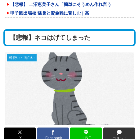
【悲報】 上沼恵美子さん「簡単にそうめん作れ言う
甲子園出場校 猛暑と資金難に苦しむ | 高
【悲報】ネコはげてしまった
可愛い・面白い
X
Facebook
LINE
コメント