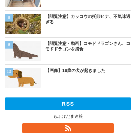
【画像】ボクの横に来る実
【閲覧注意】カッコウの托卵ヒナ、不気味過
ぎる
【画像】イッヌ、リモコン
【閲覧注意・動画】コモドドラゴンさん、コ
を切る
モドドラゴンを捕食
【動画】男性、ロバにちょ
【画像】16歳の犬が起きました
く･･･
RSS
もふけだま速報