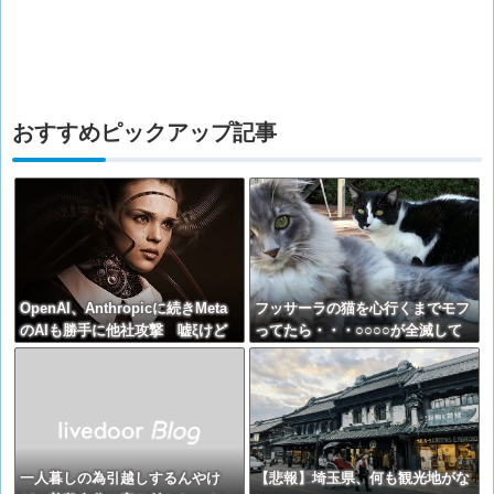
おすすめピックアップ記事
OpenAI、Anthropicに続きMeta
フッサーラの猫を心行くまでモフ
のAIも勝手に他社攻撃 嘘ξけど
ってたら・・・○○○○が全滅して
何これ流行ってんの？
た【再】
一人暮しの為引越しするんやけ
【悲報】埼玉県、何も観光地がな