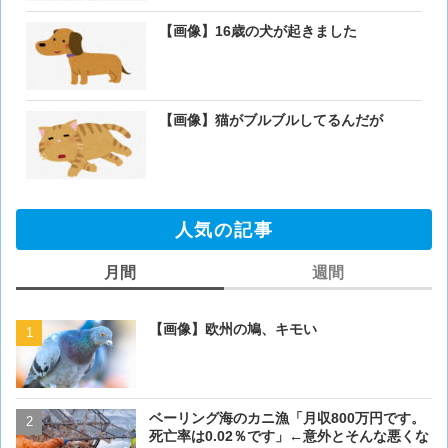
【画像】16歳の犬が起きました
【画像】猫がブルブルしてるんだが
人気の記事
月間
週間
【画像】欧州の鳩、キモい
【画像】欧州の鳩、キモい
ベーリング海のカニ漁「月収800万円です。
【閲覧注意・画像】毛を剃
死亡率は0.02％です」←意外とそんな悪くな
ぎるとワイ(35歳無職)の中