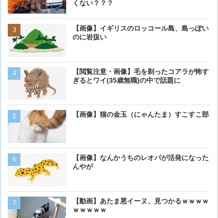
くない？？？
【画像】イギリスのロッコール島、島っぽい
【画像】イギリスのロッコ
のに岩扱い
のに岩扱い
【閲覧注意・画像】毛を剃ったコアラが怖す
ベーリング海のカニ漁「月収
ぎるとワイ(35歳無職)の中で話題に
死亡率は0.02％です」←
くない？？？
【画像】猫の金玉（にゃんたま）すこすこ部
【画像】 アメリカのケー
ダーメイドで作成したケー
炎上してしまう
【画像】16歳の犬が起きま
【画像】なんかうちのレオパが活発になった
んやが
【画像】猫が抱きついてく
【動画】あたま悪イーヌ、見つかるｗｗｗｗ
ｗｗｗｗｗ