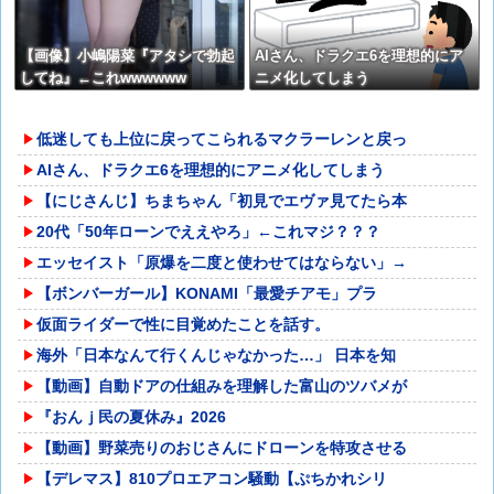
【画像】小嶋陽菜『アタシで勃起
AIさん、ドラクエ6を理想的にア
してね』←これwwwwww
ニメ化してしまう
低迷しても上位に戻ってこられるマクラーレンと戻っ
AIさん、ドラクエ6を理想的にアニメ化してしまう
【にじさんじ】ちまちゃん「初見でエヴァ見てたら本
20代「50年ローンでええやろ」←これマジ？？？
エッセイスト「原爆を二度と使わせてはならない」→
【ボンバーガール】KONAMI「最愛チアモ」プラ
仮面ライダーで性に目覚めたことを話す。
海外「日本なんて行くんじゃなかった…」 日本を知
【動画】自動ドアの仕組みを理解した富山のツバメが
『おんｊ民の夏休み』2026
【動画】野菜売りのおじさんにドローンを特攻させる
【デレマス】810プロエアコン騒動【ぷちかれシリ