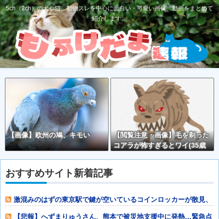
5ch（2ch）の犬や猫、動物スレを中心に面白い・可愛い画像、動画をまとめて
紹介します。
【画像】欧州の鳩、キモい
【閲覧注意・画像】毛を剃った
コアラが怖すぎるとワイ(35歳
無職)の中で話題に
おすすめサイト新着記事
激混みのはずの東京駅で鍵が空いているコインロッカーが散見、
「ラッキー」と
【悲報】へずまりゅうさん、熊本で被災地支援中に発熱…緊急点