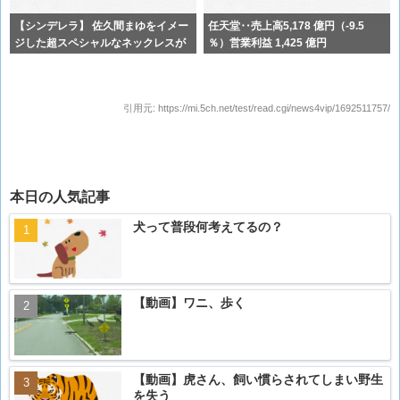
【シンデレラ】 佐久間まゆをイメー
任天堂‥売上高5,178 億円（-9.5
ジした超スペシャルなネックレスが
％）営業利益 1,425 億円
登場す
引用元:
https://mi.5ch.net/test/read.cgi/news4vip/1692511757/
本日の人気記事
犬って普段何考えてるの？
【動画】ワニ、歩く
【動画】虎さん、飼い慣らされてしまい野生
を失う