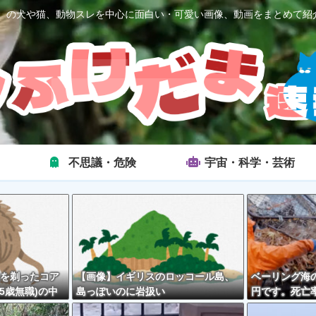
2ch）の犬や猫、動物スレを中心に面白い・可愛い画像、動画をまとめて紹
不思議・危険
宇宙・科学・芸術
を剃ったコア
【画像】イギリスのロッコール島、
ベーリング海の
5歳無職)の中
島っぽいのに岩扱い
円です。死亡率
外とそんな悪