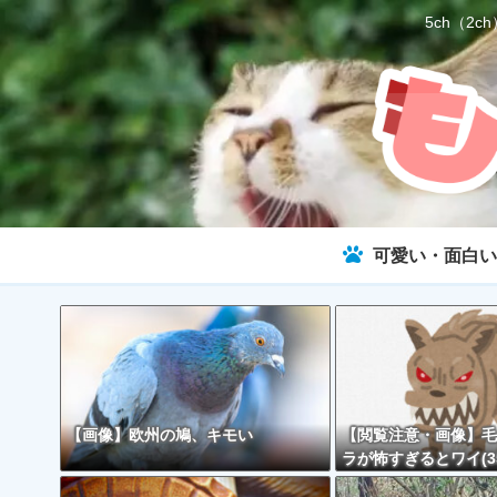
5ch（
可愛い・面白い
【画像】欧州の鳩、キモい
【閲覧注意・画像】毛
ラが怖すぎるとワイ(3
で話題に