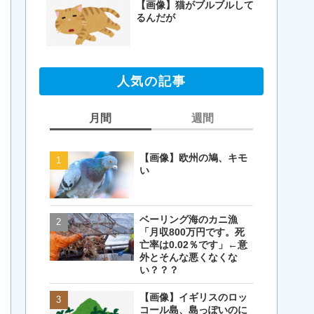
【画像】猫がブルブルして
るんだが
人気の記事
月間
週間
【画像】欧州の鳩、キモ
【画像】欧州の鳩、キモ
い
い
ベーリング海のカニ漁
【閲覧注意・画像】毛を
「月収800万円です。死
剃ったコアラが怖すぎる
亡率は0.02％です」←意
とワイ(35歳無職)の中で
外とそんな悪くなくな
話題に
い？？？
【画像】イギリスのロッ
【画像】イギリスのロッ
コール島、島っぽいのに
コール島、島っぽいのに
岩扱い