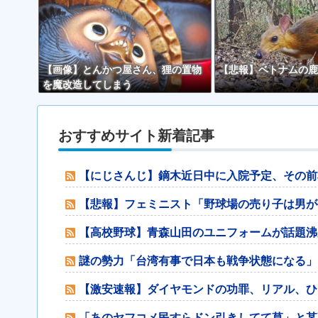
【画像】とんかつ屋さん、狸の置物
【悲報】ベトナムの鹿
を魔改造してしまう
おすすめサイト新着記事
【にじさんじ】鏑木近日中に入院予定、その前
【悲報】フェミニスト「野球場の売り子は男が
【高校野球】青森山田のユニフォームが話題沸
謎の勢力「台湾有事で日本も戦争状態になる」
【激安速報】ダイヤモンドの功罪、リアル、ひゃ
「あのヤフコメ民すらドン引きしてて草」と某