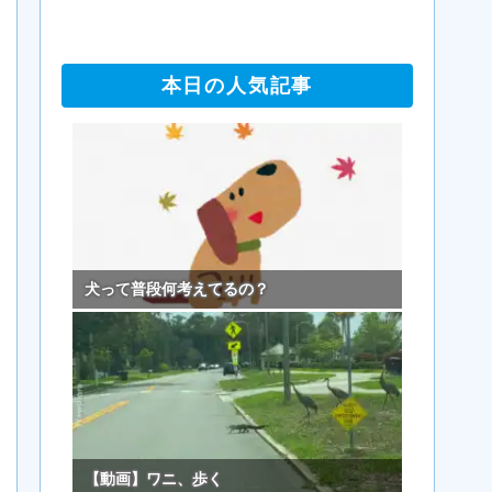
本日の人気記事
犬って普段何考えてるの？
【動画】ワニ、歩く