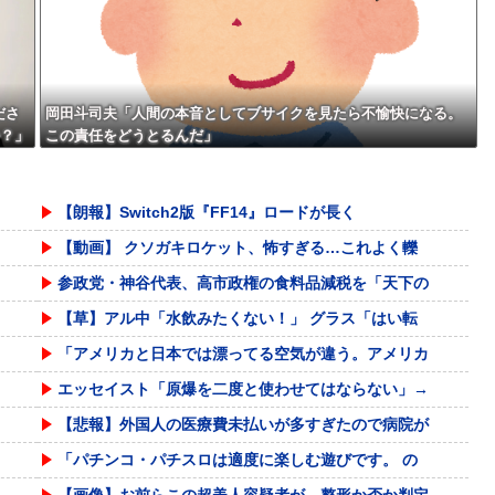
ださ
岡田斗司夫「人間の本音としてブサイクを見たら不愉快になる。
か？」
この責任をどうとるんだ」
納得
【朗報】Switch2版『FF14』ロードが長く
【動画】 クソガキロケット、怖すぎる…これよく轢
参政党・神谷代表、高市政権の食料品減税を「天下の
【草】アル中「水飲みたくない！」 グラス「はい転
「アメリカと日本では漂ってる空気が違う。アメリカ
エッセイスト「原爆を二度と使わせてはならない」→
【悲報】外国人の医療費未払いが多すぎたので病院が
「パチンコ・パチスロは適度に楽しむ遊びです。 の
【画像】お前らこの超美人容疑者が、整形か否か判定