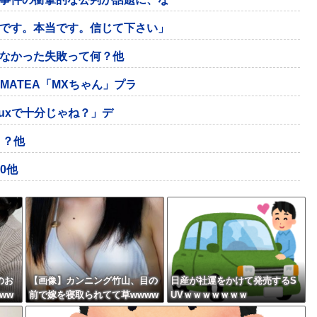
です。本当です。信じて下さい」
なかった失敗って何？他
MATEA「MXちゃん」プラ
nuxで十分じゃね？」デ
？？他
50他
のお
【画像】カンニング竹山、目の
日産が社運をかけて発売するS
ww
前で嫁を寝取られてて草wwww
UVｗｗｗｗｗｗｗ
w