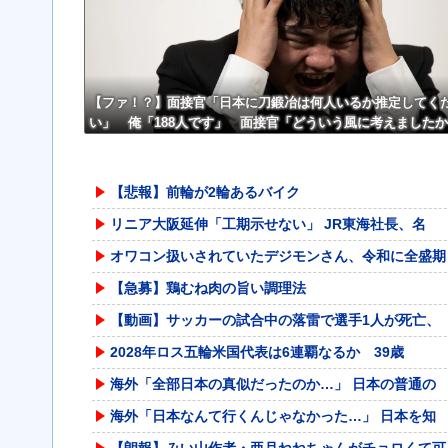
【ファ！？】面接官「日本に刀鍛冶は何人いるか推定してく
い」 俺「188人です」 面接官「どういう風に考えました
俺「知ってました」→この後『こう』なったんだがマジで
いかない！！！！！
【悲報】前輪が2輪あるバイク
リニア大阪延伸「工期示せない」 JR東海社長、名
オワコン扱いされていたデジモンさん、令和に全盛期
【急募】鶏むね肉の旨い調理法
【動画】サッカーの試合中の落雷で選手1人が死亡、
2028年ロス五輪米国代表は6連覇なるか 39歳
海外「全部日本の真似だったのか…」 日本の普通の
海外「日本なんて行くんじゃなかった…」 日本を知
【朗報】みい山作者・亜月ねねちゃんがチョロくて可