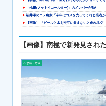
「≠ME(ノットイコールミー)」のメンバーがBA
福井県のコメ農家「今年はコメを売ってくれと業者が
【画像】 「ビールと水を交互に飲まないと倒れるグ
元F1王者ハッキネン、フェルスタペンのマクラーレ
甲子園出場校 猛暑と資金難に苦しむ | 高
【画像】南極で新発見され
白峰ミウ 中田氏 「僕のことなんて好きになるはず
【画像】NHK北海道さん、とんでもないマシュマロ
暴力行為法違反の疑いで、毎日新聞記者を逮捕
不思議・危険
【VCR RUST】キレまくるジャックナイフ一ノ
女バージョンのチー牛画像にそっくりすぎる女性、見
【悲報】 おわり。
【速報】れいわ新選組さん「いのちの党」に改名ｗｗ
欧州「日本だけ反則だろ…」 世界の『日本びいき』