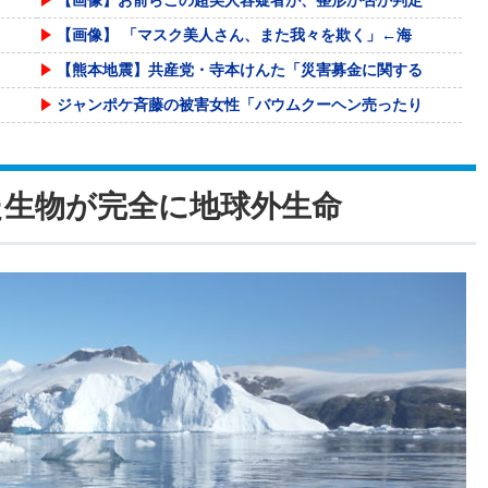
【画像】 「マスク美人さん、また我々を欺く」←海
【熊本地震】共産党・寺本けんた「災害募金に関する
ジャンポケ斉藤の被害女性「バウムクーヘン売ったり
【画像】 このボケて、破壊力ありすぎてクッソワロ
暴力行為法違反の疑いで、毎日新聞記者を逮捕
た生物が完全に地球外生命
【仮面ライダー鎧武】S.H.Figuarts「(
20代「50年ローンでええやろ」←これマジ？？？
【激走戦隊カーレンジャー】食玩SMP「VRVロボ
【動画】熊本地震発生時の手術室の様子が公開される
テンプレ通りのDV・モラが原因で離婚。元義実家に
「生活保護をプリペイドカード支給」←賛成？反対？
被災地・熊本、泥酔者の通報が止まらず県警が異例の