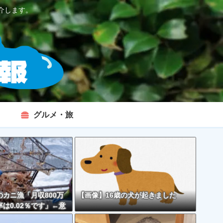
介します。
グルメ・旅
カニ漁「月収800万
【画像】16歳の犬が起きました
は0.02％です」←意
くなくない？？？