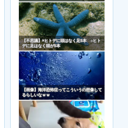
【不思議】×ヒトデに頭はなく足5本 ○ヒト
デに足はなく頭が5本
【画像】海洋恐怖症ってこういうの想像して
るらしいなｗｗ