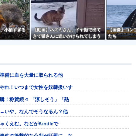
、小柄すぎる
【動画】ネズミさん、ドヤ顔で出て
【画像】コン
きて猫さんに追いかけられてしまう
たち
ｗｗ
準備に血を大量に取られる他
やれ！いつまで女性を奴隷扱いす
騰！称賛続々 「涼しそう」「熱
←いや、なんでそうなるん？他
くえむ。などがKindleで
事件の衝撃的な公判が話題に、な