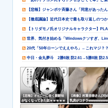
【悲報】ジャンポケ斉藤さん「同意があったん
【徹底議論】近代日本史で最も取り返しのつか
【トリダモノ氏オリジナルキャラクター】PLA
世界、気付き始める「Windowsクソすぎ、Li
20代「50年ローンでええやろ」←これマジ？
中日・金丸夢斗 2勝6敗 防2.61→5勝8敗 防2.
【悲報】オ●ニーに全く新鮮味
【画像】村重杏奈さん(30)
がなくなってきた奴ｗｗｗｗｗ
乳房がコチラwwwwwwww
ｗｗｗｗｗ
ww