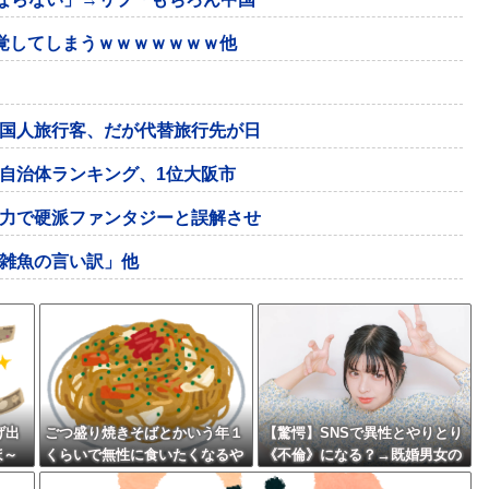
覚してしまうｗｗｗｗｗｗｗ他
国人旅行客、だが代替旅行先が日
自治体ランキング、1位大阪市
力で硬派ファンタジーと誤解させ
雑魚の言い訳」他
げ出
ごつ盛り焼きそばとかいう年１
【驚愕】SNSで異性とやりとり
ほ～
くらいで無性に食いたくなるや
《不倫》になる？→既婚男女の
つｗｗｗｗｗｗｗｗ
約7割がまさかの『こう』回答