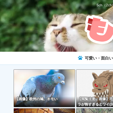
5ch（
可愛い・面白い
【画像】欧州の鳩、キモい
【閲覧注意・画像】毛
ラが怖すぎるとワイ(3
で話題に