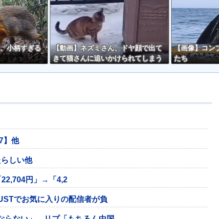
、小柄すぎる
【動画】ネズミさん、ドヤ顔で出て
【画像】コン
きて猫さんに追いかけられてしまう
たち
ｗｗ
/7】他
たらしい他
,704円」→「4,2
USTでお気に入りの配信者が負
ならない」→リプ「もちろん中国