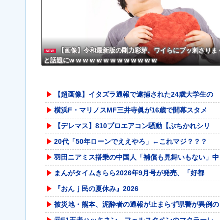
【画像】令和最新版の剛力彩芽、ワイらにブッ刺さりま
NEW
と話題にw w w w w w w w w w w w w
【超画像】イタズラ通報で逮捕された24歳大学生の
横浜F・マリノスMF三井寺眞が16歳で開幕スタメ
【デレマス】810プロエアコン騒動【ぷちかれシリ
20代「50年ローンでええやろ」←これマジ？？？
羽田ニアミス搭乗の中国人「補償も見舞いもない」中
まんがタイムきらら2026年9月号が発売、「好都
『おんｊ民の夏休み』2026
被災地・熊本、泥酔者の通報が止まらず県警が異例の
元F1王者ハッキネン、フェルスタペンのマクラーレ