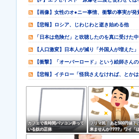
【画像】女性のオ●ニー事情、衝撃の事実が発
【悲報】ロシア、じわじわと逝き始める他
「日本は危険だ」と吹聴したのを真に受けた中
【人口激変】日本人が減り「外国人が増えた」
【衝撃】「オーバーロード」という絵師さんの
【悲報】イチロー「怪我さえなければ、とかは
カフェで長時間パソコン弄って
フリマ民「あと500円値下
いる奴の正体
来ませんか????」ワイ「
い購入ｗ」