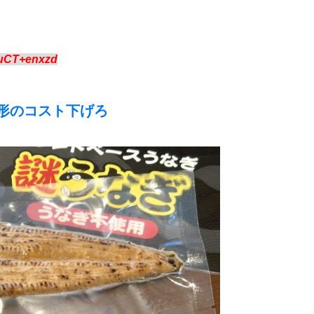
:uCT+enxzd
形のコスト下げろ