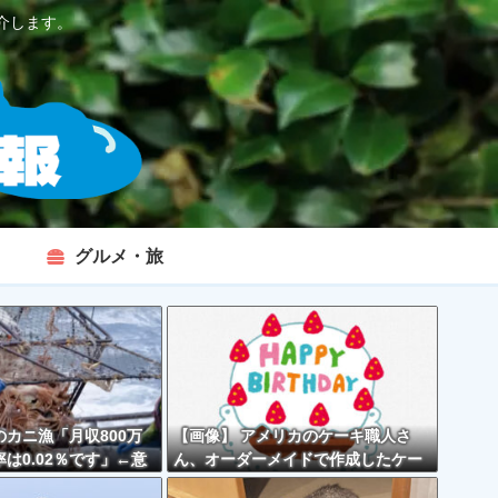
介します。
グルメ・旅
カニ漁「月収800万
【画像】 アメリカのケーキ職人さ
は0.02％です」←意
ん、オーダーメイドで作成したケー
くなくない？？？
キが精子っぽくて炎上してしまう