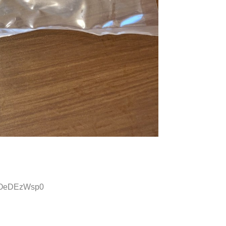
D:OeDEzWsp0