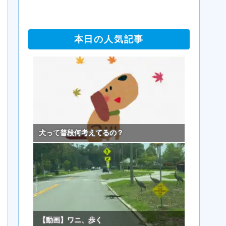
本日の人気記事
犬って普段何考えてるの？
【動画】ワニ、歩く