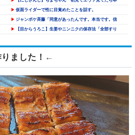
仮面ライダーで性に目覚めたことを話す。
ジャンポケ斉藤「同意があったんです。本当です。信
【目からうろこ】生姜やニンニクの保存法「全部すり
【驚愕】SNSで異性とやりとり《不倫》になる？→
【悲報】菊地亜美さん、マレーシアに移住ｗｗｗｗｗ
作りました！←
【悲報】外国人の医療費未払いが多すぎたので病院が
【悲報】 上沼恵美子さん「簡単にそうめん作れ言う
甲子園出場校 猛暑と資金難に苦しむ | 高
【動画】野菜売りのおじさんにドローンを特攻させる
AIさん、ドラクエ6を理想的にアニメ化してしまう
球場裏で始まった乱闘ごっこ、グラブと帽子を投げ捨
【悲報】前輪が2輪あるバイク