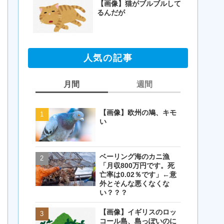
【画像】猫がブルブルして
るんだが
人気の記事
月間
週間
【画像】欧州の鳩、キモ
【画像】欧州の鳩、キモ
い
い
ベーリング海のカニ漁
【閲覧注意・画像】毛を
「月収800万円です。死
剃ったコアラが怖すぎる
亡率は0.02％です」←意
とワイ(35歳無職)の中で
外とそんな悪くなくな
話題に
い？？？
【画像】イギリスのロッ
【画像】イギリスのロッ
コール島、島っぽいのに
コール島、島っぽいのに
岩扱い