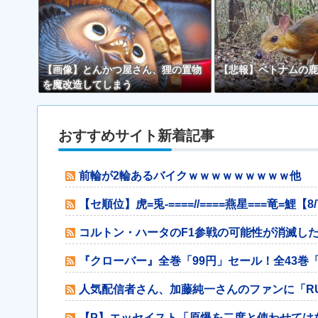
【画像】とんかつ屋さん、狸の置物
【悲報】ベトナムの鹿
を魔改造してしまう
おすすめサイト新着記事
前輪が2輪あるバイクｗｗｗｗｗｗｗｗｗ他
【セ順位】虎=兎-====//====燕星===竜=鯉【8
コルトン・ハータのF1参戦の可能性が消滅し
『クローバー』全巻「99円」セール！全43巻「22
人気配信者さん、加藤純一さんのファンに「R
【P】エッセイスト「原爆を二度と使わせては