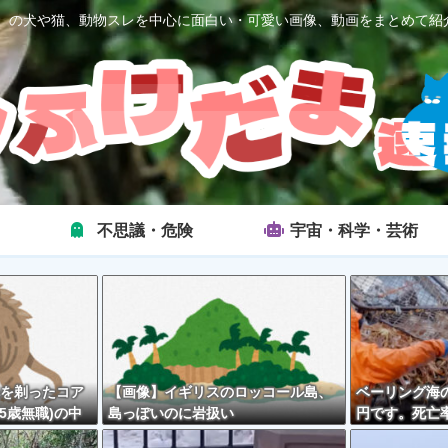
2ch）の犬や猫、動物スレを中心に面白い・可愛い画像、動画をまとめて紹
不思議・危険
宇宙・科学・芸術
を剃ったコア
【画像】イギリスのロッコール島、
ベーリング海の
5歳無職)の中
島っぽいのに岩扱い
円です。死亡率
外とそんな悪