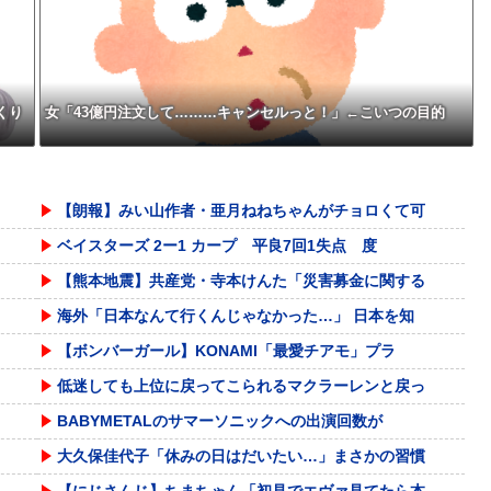
してしまうw w w w w w w w
くり
女「43億円注文して………キャンセルっと！」←こいつの目的
【朗報】みい山作者・亜月ねねちゃんがチョロくて可
ベイスターズ 2ー1 カープ 平良7回1失点 度
【熊本地震】共産党・寺本けんた「災害募金に関する
海外「日本なんて行くんじゃなかった…」 日本を知
【ボンバーガール】KONAMI「最愛チアモ」プラ
低迷しても上位に戻ってこられるマクラーレンと戻っ
BABYMETALのサマーソニックへの出演回数が
大久保佳代子「休みの日はだいたい…」まさかの習慣
【にじさんじ】ちまちゃん「初見でエヴァ見てたら本