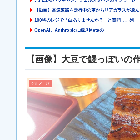
【動画】高速道路を走行中の車からリアガラスが飛ん
100均のレジで「白ありませんか？」と質問し、列
OpenAI、Anthropicに続きMetaの
【速報】 熊本地震を引き起こした『危険度Sランク
【動画】自動ドアの仕組みを理解した富山のツバメが
【画像】大豆で鰻っぽいの
職場の人妻と不倫をして、ついに、、、
エッセイスト「原爆を二度と使わせてはならない」→
リニア大阪延伸「工期示せない」 JR東海社長、名
グルメ・旅
スマスロバジリスク4（アクロス/ユニバーサル）
コルトン・ハータのF1参戦の可能性が消滅したらし
洋服の青山、空調ウェアを発売ｗｗｗｗｗｗ
福井県のコメ農家「今年はコメを売ってくれと業者が
【ｗ】長年育てやっと蕾がつき楽しみにしてたら動物