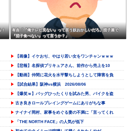
んだ
w w w w w w
ろ！
有吉「『俺テレビ見ない』って言う奴おかしいだろ。団子屋で
『団子食べない』って言うか？」
【画像】イケおぢ、やはり若い女をワンチャンｗｗｗ
【悲報】名探偵プリキュアさん、前作から売上を10
【動画】仲間に花火を水平撃ちしようとして障害を負
【試合結果】阪神vs横浜 2026/08/06
【爆笑ｗ】バッグひったくりを試みた男、バイクを盗
古き良きロールプレイングゲームにありがちな事
ナイナイ岡村、家事をめぐる妻の不満に「言ってくれ
「THE NORTH FACE」の人気が低下
初めてのタイミーで喧嘩して帰らされたんやが