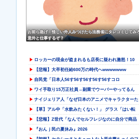
接官「どういう風に考えました
←正直、こう言うのでいい
か？」 俺「知ってました」→
よなw w w w w w w w
この後『こう』なったんだがマ
ジで納得いかない！！！！！
お前ら急げ！怪しい外人みつけたら法務省にタレコミしてみ
意外と仕事するぞ？
ロッカーの現金が盗まれるも店長に疑われ激怒！10
【悲報】大卒初任給600万の時代へwwwwwww
自民党「日本人56す56す56す56す56すコロ
ワイ手取り15万正社員→副業でウーバーやってるん
ナイジェリア人「なぜ日本のアニメでキャラクターた
【草】アル中「水飲みたくない！」 グラス「はい転
【悲報】Z世代「なんでセルフレジなのに自分で商品
『おんｊ民の夏休み』2026
【朗報】セクシーさとキュートな上原歩夢ちゃんのフ