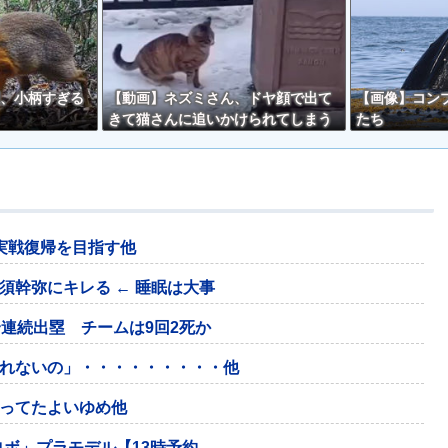
、小柄すぎる
【動画】ネズミさん、ドヤ顔で出て
【画像】コン
きて猫さんに追いかけられてしまう
たち
ｗｗ
実戦復帰を目指す他
須幹弥にキレる ← 睡眠は大事
連続出塁 チームは9回2死か
れないの」・・・・・・・・・他
ってたよいゆめ他
ロボ」プラモデル【13時予約