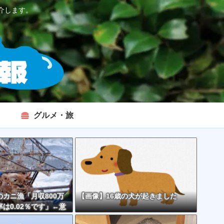
介します。
グルメ・旅
カニ漁「月収800万
【画像】16歳の犬が起きました
は0.02％です」←意
くなくない？？？