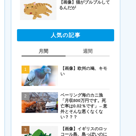
【画像】猫がブルブルして
るんだが
人気の記事
月間
週間
【画像】欧州の鳩、キモ
【画像】欧州の鳩、キモ
い
い
ベーリング海のカニ漁
【閲覧注意・画像】毛を
「月収800万円です。死
剃ったコアラが怖すぎる
亡率は0.02％です」←意
とワイ(35歳無職)の中で
外とそんな悪くなくな
話題に
い？？？
【画像】イギリスのロッ
【画像】イギリスのロッ
コール島、島っぽいのに
コール島、島っぽいのに
岩扱い