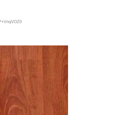
D:P+VnqVOZ0