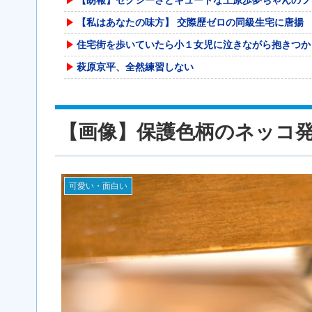
【私はあなたの味方】 交際歴ゼロの同級生宅に唐揚
住宅街を歩いていたら小１女児に泣きながら抱きつか
萩原京平、全然練習しない
【中国】 毎年恒例の大洪水、今年もヤバい 湖北省
【衝撃】ビールだけ注ぐと倒れる！？「よなよなエー
【画像】保護色柄のネッコ
【悲報】清水良太郎が逝ったら小はだが暴露しまくり
仏F1記者「アロンソが2年契約延長に向けアストン
【勝利の女神:NIKKE】Hanabee「ドロシ
可愛い・面白い
海外「世界で日本を死守するぞ！」 日本の消防署を
【画像】年金で9万円生活の人、お部屋に不穏なもの
無期懲役、去年の仮釈放わずか４人…もう実質終身刑
泳いでいる人のすぐ横に消防飛行艇が次々着水する南
【公然わいせつ】55歳会社員、女子大生に「ニヤニ