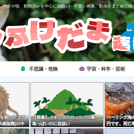
2ch）の犬や猫、動物スレを中心に面白い・可愛い画像、動画をまとめて紹
不思議・危険
宇宙・科学・芸術
を剃ったコア
【画像】イギリスのロッコール島、
ベーリング海の
5歳無職)の中
島っぽいのに岩扱い
円です。死亡率
外とそんな悪