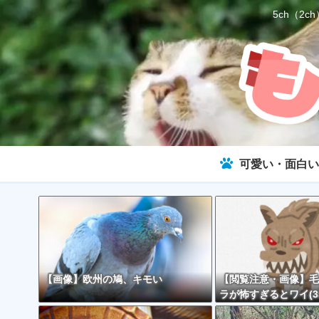
5ch（
可愛い・面白い
【画像】欧州の鳩、キモい
【閲覧注意・画像】毛
ラが怖すぎるとワイ(3
で話題に