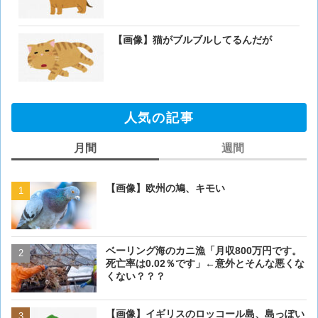
【画像】猫がブルブルしてるんだが
人気の記事
月間
週間
【画像】欧州の鳩、キモい
【閲覧注意・画像】毛を剃
ぎるとワイ(35歳無職)の中
ベーリング海のカニ漁「月収800万円です。
【画像】欧州の鳩、キモい
死亡率は0.02％です」←意外とそんな悪くな
くない？？？
【画像】イギリスのロッコ
【画像】イギリスのロッコール島、島っぽい