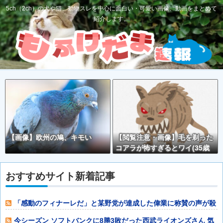
5ch（2ch）の犬や猫、動物スレを中心に面白い・可愛い画像、動画をまとめて
紹介します。
【画像】欧州の鳩、キモい
【閲覧注意・画像】毛を剃った
コアラが怖すぎるとワイ(35歳
無職)の中で話題に
おすすめサイト新着記事
「感動のフィナーレだ」と某野党が達成した偉業に称賛の声が殺
到、なんかヒー
今シーズン ソフトバンクに8勝3敗だった西武ライオンズさん 気