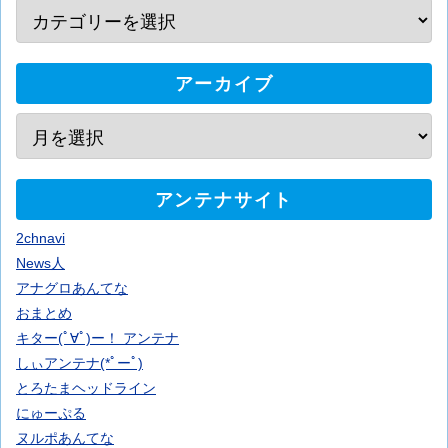
アーカイブ
アンテナサイト
2chnavi
News人
アナグロあんてな
おまとめ
キター(ﾟ∀ﾟ)ー！ アンテナ
しぃアンテナ(*ﾟーﾟ)
とろたまヘッドライン
にゅーぷる
ヌルポあんてな