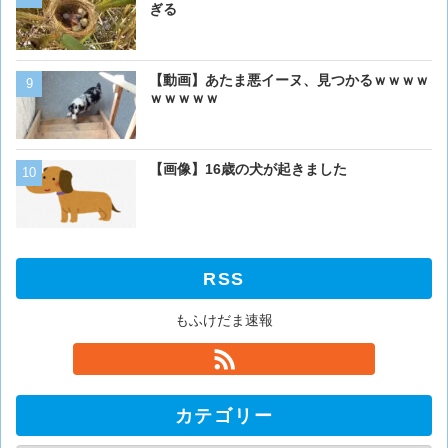
を失う
ぎる
ベーリング海のカニ漁「月収
【動画】あたま悪イーヌ、見つかるｗｗｗｗ
死亡率は0.02％です」←
ｗｗｗｗｗ
くない？？？
【画像】イッヌさん、アホ
【画像】16歳の犬が起きました
RSS
もふけだま速報
カテゴリー