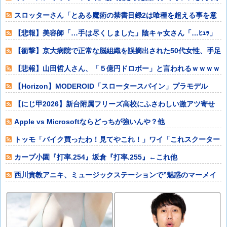
が付いたら
スロッターさん「とある魔術の禁書目録2は喰種を超える事を意
識して作ってる
【悲報】美容師「…手は尽くしました」陰キャ女さん「…ﾋｭｯ」
ｗｗｗｗｗｗ
【衝撃】京大病院で正常な脳組織を誤摘出された50代女性、手足
も動かせず自
【悲報】山田哲人さん、「５億円ドロボー」と言われるｗｗｗｗ
ｗｗｗｗｗｗｗ
【Horizon】MODEROID「スロータースパイン」プラモデル
【本日
【にじ甲2026】新台附属フリーズ高校にふさわしい激アツ寄せ
書きで全力応
Apple vs Microsoftならどっちが強いんや？他
トッモ「バイク買ったわ！見てやこれ！」ワイ「これスクーター
じゃん…」他
カープ小園『打率.254』坂倉『打率.255』←これ他
西川貴教アニキ、ミュージックステーションで”魅惑のマーメイ
ド達と限界突破