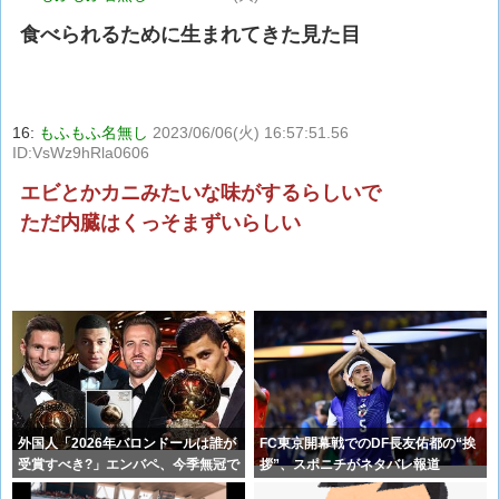
食べられるために生まれてきた見た目
16:
もふもふ名無し
2023/06/06(火) 16:57:51.56
ID:VsWz9hRla0606
エビとかカニみたいな味がするらしいで
ただ内臓はくっそまずいらしい
外国人「2026年バロンドールは誰が
FC東京開幕戦でのDF長友佑都の“挨
受賞すべき?」エンバペ、今季無冠で
拶”、スポニチがネタバレ報道
も