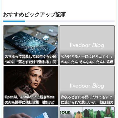
おすすめピックアップ記事
スマホって普及して20年くらい経
私が起きると一緒に起き出すうち
つのに「落とすだけで割れる」問
のぬこたん そんなぬこたんに遠慮
題いつまでもクリアできてないよ
して、なかなか朝起き上がれずに
ね…
遅刻続きです【再】
OpenAI、Anthropicに続きMeta
夜寝るときに布団に入れてもすぐ
のAIも勝手に他社攻撃 嘘ξけど
に逃げられて悲しいが、 朝は顔の
何これ流行ってんの？
上に腹を乗せたり、肉球で頚動脈
を押さえたり・・・【再】