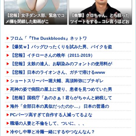
【悲報】女子ダンス部、緊急でコ
【衝撃】クロちゃん、とち狂った
メ欄を閉鎖した動画がこ
ツイートをする←コレ言うほどお
れ・・・・・
かしいか？？？？？？
フロム「『The Duskbloods』ネットワ
【爆笑ｗ】バッグひったくりを試みた男、バイクを盗
【悲報】イチローさんの晩年（2011-2019）
【悲報】太鼓の達人、お馴染みのフォントの使用料が
【悲報】日本のライオンさん、ガチで溶けるwww
ショートスリーパー堀大輔、高須幹弥にブチギレ
死神の姿で病院の屋上に登り、患者を見つめていた男
【怒報】国税庁「あのさぁ！君らがちゃんと納税して
海外「全部日本の真似だったのか…」 日本の普通の
PCパーツ高すぎて自作する人減ってるよな
職場の人妻と不倫をして、ついに、、、
冷やし中華と冷麺一緒にするやつなんなん？