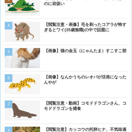
のに岩扱い
のに岩扱い
犬って普段何考えてるの？
【閲覧注意・画像】毛を剃ったコアラが怖す
ぎるとワイ(35歳無職)の中で話題に
【画像大量！】イッヌさん
【画像】猫の金玉（にゃんたま）すこすこ部
も上手いwwwvwwwvwww
【画像】 アメリカのケー
【画像】なんかうちのレオパが活発になった
ダーメイドで作成したケー
んやが
炎上してしまう
【動画】男性、ロバにちょ
【閲覧注意・動画】コモドドラゴンさん、コ
く･･･
モドドラゴンを捕食
【動画】虎さん、飼い慣ら
【閲覧注意】カッコウの托卵ヒナ、不気味過