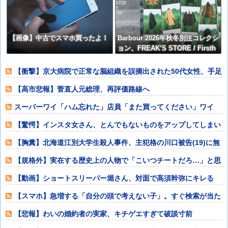
【画像】中古でスマホ買ったよ！
Barbour 2026年秋冬別注コレクシ
ョン、FREAK’S STORE / Firsth
and / Freadaから登場
【衝撃】京大病院で正常な脳組織を誤摘出された50代女性、手足
も動かせず自
【高市悲報】菅直人元総理、再評価路線へ
スーパーワイ「ハム忘れた」店員「また買ってください」ワイ
「もう買っただろ
【驚愕】インスタ女さん、とんでもないものをアップしてしまい
コメ欄閉鎖ww
【胸糞】北海道江別大学生殺人事件、主犯格の川口被告(19)に無
期懲役の判
【規格外】実在する歴史上の人物で「こいつチートだろ…」と思
った奴あげてけ
【動画】ショートスリーパー堀さん、対面で高須幹弥にキレる
【スマホ】急増する「自分の頭で考えない子」。すぐ検索が当た
り前に 「タイ
【悲報】わいの婚約者の実家、キチゲエすぎて破談寸前