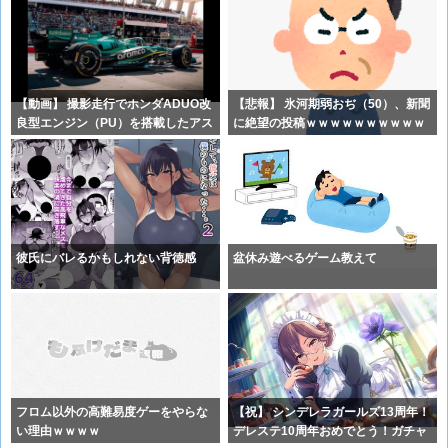
【動画】 撮影走行でホンダADUO改
【悲報】 氷河期弱おぢ（50）、新聞
良型エンジン（PU）を搭載したアス
に絶望の投稿ｗｗｗｗｗｗｗｗｗｗ
ト
ｗ
彼氏にバレるかもしれない背徳感
盆休み遊べるゲーム教えて
フロム以外の高難易度ゲーをやらな
【祝】 シンデレラガールズ13周年！
い理由ｗｗｗｗ
デレステ10周年おめでとう！ガチャ