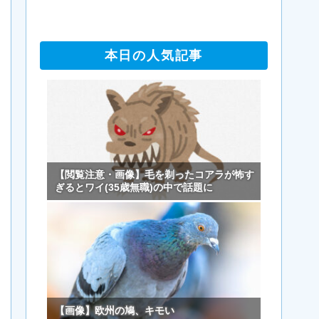
本日の人気記事
【閲覧注意・画像】毛を剃ったコアラが怖す
ぎるとワイ(35歳無職)の中で話題に
【画像】欧州の鳩、キモい