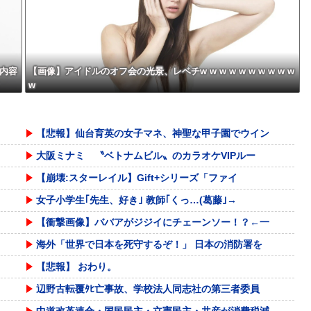
の？
内容
【画像】アイドルのオフ会の光景、レベチw w w w w w w w w w
w
【悲報】仙台育英の女子マネ、神聖な甲子園でウイン
大阪ミナミ 〝ベトナムビル〟のカラオケVIPルー
【崩壊:スターレイル】Gift+シリーズ「ファイ
女子小学生｢先生、好き｣ 教師｢くっ…(葛藤｣→
【衝撃画像】ババアがジジイにチェーンソー！？←一
海外「世界で日本を死守するぞ！」 日本の消防署を
【悲報】 おわり。
辺野古転覆ﾀﾋ亡事故、学校法人同志社の第三者委員
中道改革連合・国民民主・立憲民主・共産が消費税減