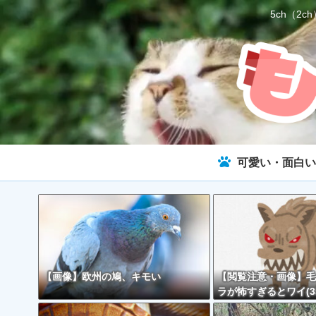
5ch（
可愛い・面白い
【画像】欧州の鳩、キモい
【閲覧注意・画像】毛
ラが怖すぎるとワイ(3
で話題に