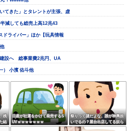
いてきた」とタレントが主張、虚
半減しても総売上高12兆43
イスドライバー」ほか【玩具情報
他
建設へ 総事業費2兆円、UA
一） 小濱 佑斗他
、残
日産が社運をかけて発売するS
祭りって謎だよな、誰が神輿担
た結
UVｗｗｗｗｗｗｗ
いでるの？屋台出店してる奴ら
は誰の許可を得て商売してる