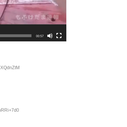
00:57
UIXQdnZtM
9nRRi+7d0