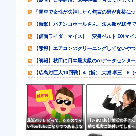
「電車で女性が失神したら無言の男が真横につ
【衝撃】パチンコホールさん、法人数が10年で
【仮面ライダーマイス】「変身ベルト DXマ
【悲報】エアコンのクリーニングしてないやつ
【朗報】秋田に日本最大級のAIデータセンター
【広島対巨人14回戦】4（捕） 大城 卓三 6（
最近のテレビって、ただのでか
【超絶悲報】婚活女子さん
いYouTubeになりつつあるよな
酷な現実に気付いてしまっ
果…