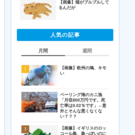
【画像】猫がブルブルして
るんだが
人気の記事
月間
週間
【画像】欧州の鳩、キモ
【画像】欧州の鳩、キモ
い
い
ベーリング海のカニ漁
【閲覧注意・画像】毛を
「月収800万円です。死
剃ったコアラが怖すぎる
亡率は0.02％です」←意
とワイ(35歳無職)の中で
外とそんな悪くなくな
話題に
い？？？
【画像】イギリスのロッ
【画像】イギリスのロッ
コール島、島っぽいのに
コール島、島っぽいのに
岩扱い