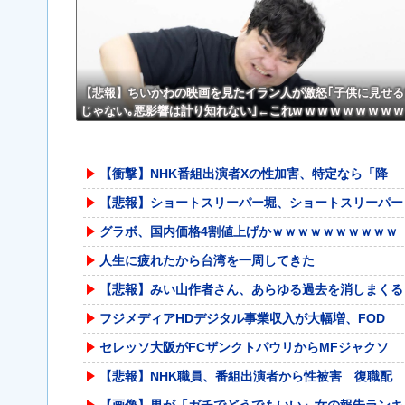
【悲報】ちいかわの映画を見たイラン人が激怒｢子供に見せる
じゃない｡悪影響は計り知れない｣←これw w w w w w w w w
【衝撃】NHK番組出演者Xの性加害、特定なら「降
【悲報】ショートスリーパー堀、ショートスリーパー
グラボ、国内価格4割値上げかｗｗｗｗｗｗｗｗｗｗ
人生に疲れたから台湾を一周してきた
【悲報】みい山作者さん、あらゆる過去を消しまくる
フジメディアHDデジタル事業収入が大幅増、FOD
セレッソ大阪がFCザンクトパウリからMFジャクソ
【悲報】NHK職員、番組出演者から性被害 復職配
【画像】男が「ガチでどうでもいい」女の報告ランキ