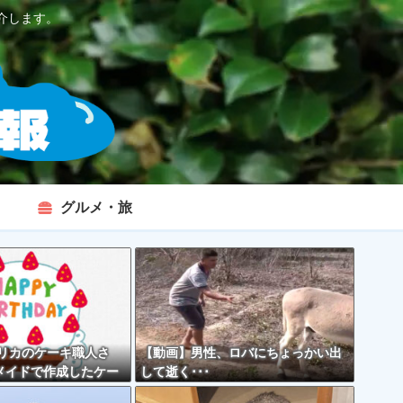
介します。
グルメ・旅
メリカのケーキ職人さ
【動画】男性、ロバにちょっかい出
メイドで作成したケー
して逝く･･･
くて炎上してしまう