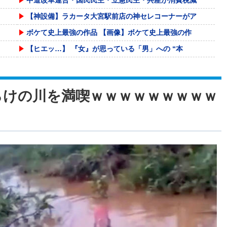
【神設備】ラカータ大宮駅前店の神セレコーナーがア
ボケて史上最強の作品 【画像】ボケて史上最強の作
【ヒエッ…】 『女』が思っている「男」への “本
グラボ、国内価格4割値上げかｗｗｗｗｗｗｗｗｗｗ
【倉庫型陳列】熊本地震でコストコの商品落下「重く
らけの川を満喫ｗｗｗｗｗｗｗｗｗ
グラボ、国内価格4割値上げかｗｗｗｗｗｗｗｗｗｗ
【悲報】桐谷さん「人生かけて7億円貯めたのにガン
おじさんファッション論争→次のターゲットはボディ
『コン・バトラーV』50周年！趙合金でコン・バト
色々副業に手を出したけど、結局残業するのが1番稼
みいちゃん作者「みいちゃん母は障がい者なので自分
【宮崎】マジ勘弁してほしい。久しぶりに恐ろしい子