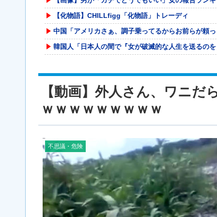
【化物語】CHILLfigg「化物語」トレーディ
中国「アメリカさぁ、調子乗ってるからお前らが頼っ
韓国人「日本人の間で『女が破滅的な人生を送るのを
【無職転生】Lucrea「エリス」フィギュア 商
渡邊渚さん、近況報告「最近は落ち着いてきてます」
【動画】外人さん、ワニだ
パラノマサイトっていうゲームを2作連続クリアした
ｗｗｗｗｗｗｗｗｗ
沖縄ﾀｲﾑｽ 「琉球新報は丁寧な質問をしている!
【画像】昭和のカップラーメン、現代より高性能ｗｗ
渡邊渚さん、近況報告「最近は落ち着いてきてます」
不思議・危険
【疑問】大谷翔平さんが頑なに守備しない理由って何
【画像】女性「男性で『コレ』やってくれる人、あれ
遠方の海岸にヒグマを発見→Pixelの100倍ズ
「ガーデン大宮北（埼玉）」「ニューアサヒ府中四谷