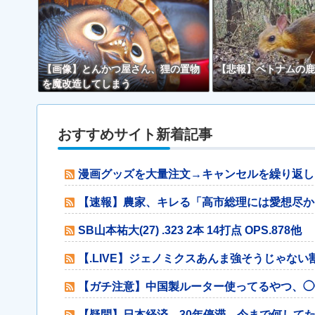
【画像】とんかつ屋さん、狸の置物
【悲報】ベトナムの鹿
を魔改造してしまう
おすすめサイト新着記事
漫画グッズを大量注文→キャンセルを繰り返し
【速報】農家、キレる「高市総理には愛想尽か
SB山本祐大(27) .323 2本 14打点 OPS.878他
【.LIVE】ジェノミクスあんま強そうじゃな
【ガチ注意】中国製ルーター使ってるやつ、◯
【疑問】日本経済、30年停滞←今まで何してた