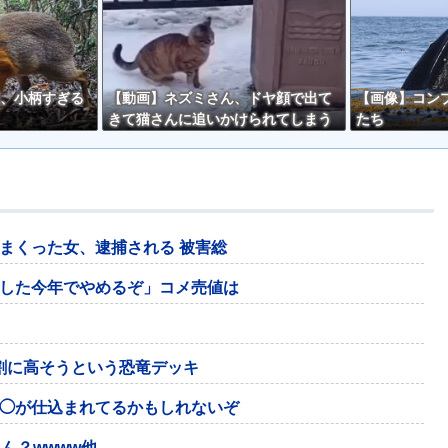
、小柄すぎる
【動画】ネズミさん、ドヤ顔で出て
【画像】コン
きて猫さんに追いかけられてしまう
たち
ｗｗ
まくった女、逮捕される 被害総
した今年でやめるぞ」コメ売値は
い割に高そうという恐竜デッキ
◯が仕込まれてるかもしれないぞ
ん？wwww他