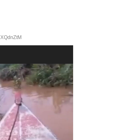
UIXQdnZtM