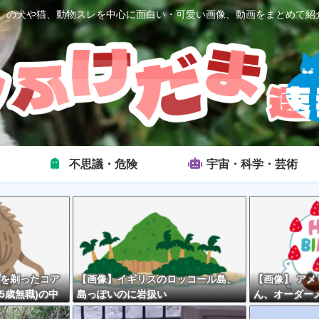
2ch）の犬や猫、動物スレを中心に面白い・可愛い画像、動画をまとめて紹
不思議・危険
宇宙・科学・芸術
を剃ったコア
【画像】イギリスのロッコール島、
【画像】 ア
5歳無職)の中
島っぽいのに岩扱い
ん、オーダー
キが精子っぽ