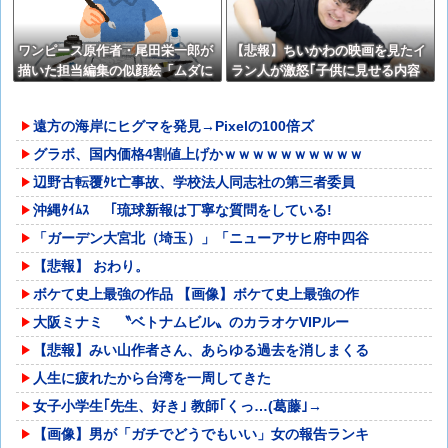
ワンピース原作者・尾田栄一郎が
【悲報】ちいかわの映画を見たイ
描いた担当編集の似顔絵「ムダに
ラン人が激怒｢子供に見せる内容
東大卒」
じゃない｡悪影響は計り知れない｣
←これw w w w w w w w w
遠方の海岸にヒグマを発見→Pixelの100倍ズ
グラボ、国内価格4割値上げかｗｗｗｗｗｗｗｗｗｗ
辺野古転覆ﾀﾋ亡事故、学校法人同志社の第三者委員
沖縄ﾀｲﾑｽ 「琉球新報は丁寧な質問をしている!
「ガーデン大宮北（埼玉）」「ニューアサヒ府中四谷
【悲報】 おわり。
ボケて史上最強の作品 【画像】ボケて史上最強の作
大阪ミナミ 〝ベトナムビル〟のカラオケVIPルー
【悲報】みい山作者さん、あらゆる過去を消しまくる
人生に疲れたから台湾を一周してきた
女子小学生｢先生、好き｣ 教師｢くっ…(葛藤｣→
【画像】男が「ガチでどうでもいい」女の報告ランキ