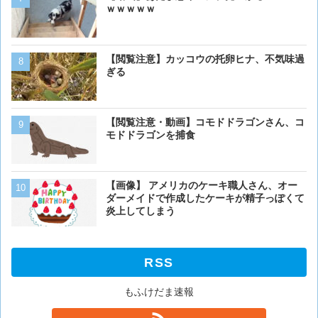
死亡率は0.02％です」←
ｗｗｗｗｗ
くない？？？
【動画】男性、ロバにちょ
【閲覧注意】カッコウの托卵ヒナ、不気味過
く･･･
ぎる
【画像】イッヌ、リモコン
【閲覧注意・動画】コモドドラゴンさん、コ
を切る
モドドラゴンを捕食
【画像】うわぁー、馬みた
【画像】 アメリカのケーキ職人さん、オー
あるか
ダーメイドで作成したケーキが精子っぽくて
炎上してしまう
RSS
もふけだま速報