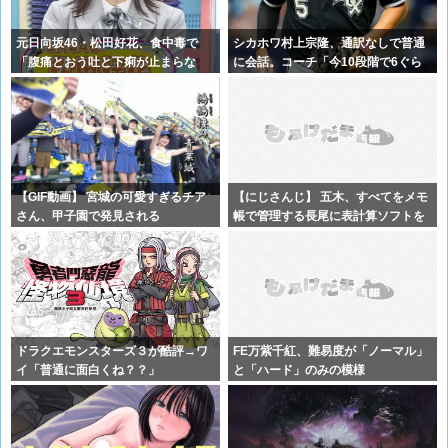
元日向坂46・松田好花、食中毒で
シカホワ村上宗隆、通訳なしで普通
「腹痛とおう吐と下痢が止まらな
に会話。コーチ「今10段階で6ぐら
い」原因は
い。来
【GIF動画】 宮城の可愛すぎるチア
【にじさんじ】 五木、すべてをメモ
さん、甲子園で発見される
帳で管理する長尾に表計算ソフトを
布教へ
ドラクエモンスターズ３が酷評→ワ
FE万紫千紅、難易度が「ノーマル」
イ「普通に面白くね？？」
と「ハード」のみの模様