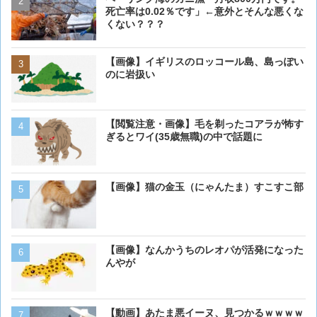
死亡率は0.02％です」←意外とそんな悪くな
ぎるとワイ(35歳無職)の中
くない？？？
【画像】イギリスのロッコ
【画像】イギリスのロッコール島、島っぽい
のに岩扱い
のに岩扱い
【画像】猫が抱きついてく
【閲覧注意・画像】毛を剃ったコアラが怖す
ぎるとワイ(35歳無職)の中で話題に
【画像】猫の金玉（にゃんたま）すこすこ部
【画像】 アメリカのケー
ダーメイドで作成したケー
炎上してしまう
【画像】ボクの横に来る実
【画像】なんかうちのレオパが活発になった
んやが
ベーリング海のカニ漁「月収
【動画】あたま悪イーヌ、見つかるｗｗｗｗ