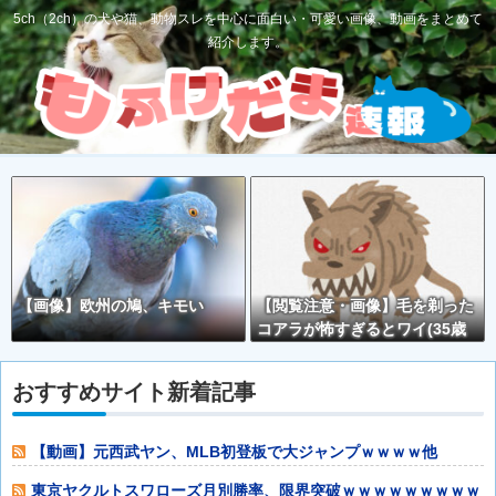
5ch（2ch）の犬や猫、動物スレを中心に面白い・可愛い画像、動画をまとめて
紹介します。
【画像】欧州の鳩、キモい
【閲覧注意・画像】毛を剃った
コアラが怖すぎるとワイ(35歳
無職)の中で話題に
おすすめサイト新着記事
【動画】元西武ヤン、MLB初登板で大ジャンプｗｗｗｗ他
東京ヤクルトスワローズ月別勝率、限界突破ｗｗｗｗｗｗｗｗｗ