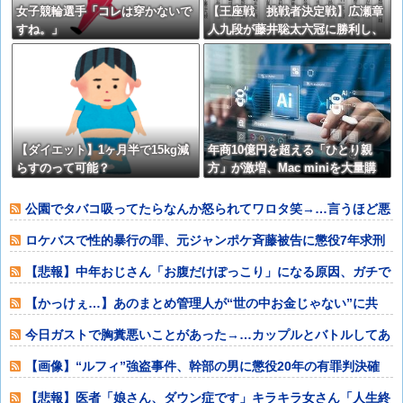
女子競輪選手「コレは穿かないで
【王座戦 挑戦者決定戦】広瀬章
すね。」
人九段が藤井聡太六冠に勝利し、
伊藤匠王座への挑戦権を得る 終
盤は評価値の乱高下が止まらず
【ダイエット】1ヶ月半で15kg減
年商10億円を超える「ひとり親
らすのって可能？
方」が激増、Mac miniを大量購
入しAIを従業員代わりに????
公園でタバコ吸ってたらなんか怒られてワロタ笑→…言うほど悪
いか？
ロケバスで性的暴行の罪、元ジャンポケ斉藤被告に懲役7年求刑
⇒！
【悲報】中年おじさん「お腹だけぽっこり」になる原因、ガチで
判明するwww
【かっけぇ…】あのまとめ管理人が“世の中お金じゃない”に共
感‥‥「お金で
今日ガストで胸糞悪いことがあった→…カップルとバトルしてあ
わや警察沙汰だ
【画像】“ルフィ”強盗事件、幹部の男に懲役20年の有罪判決確
定！！！
【悲報】医者「娘さん、ダウン症です」キラキラ女さん「人生終