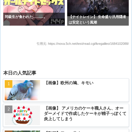
同級生が食われた………。
【ナイトレイン】 生命盛り汎用隠者
は安定という風潮
引用元:
https://nova.5ch.net/test/read.cgi/livegalileo/1684102088/
本日の人気記事
【画像】欧州の鳩、キモい
【画像】 アメリカのケーキ職人さん、オー
ダーメイドで作成したケーキが精子っぽくて
炎上してしまう