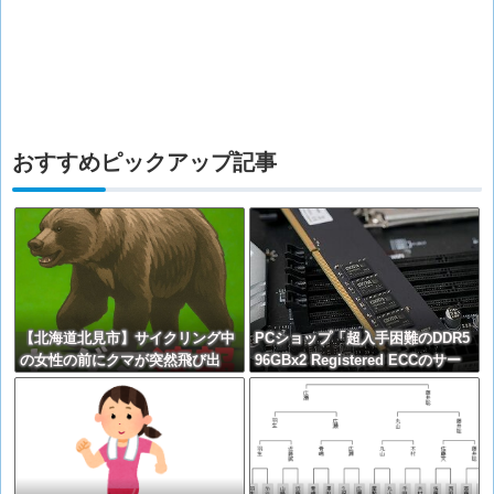
おすすめピックアップ記事
【北海道北見市】サイクリング中
PCショップ「超入手困難のDDR5
の女性の前にクマが突然飛び出
96GBx2 Registered ECCのサー
す！ビックリしたのか慌てて森に
バー用メモリ8セット入荷しまし
戻る
た！」→「完売いたしました」