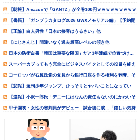
ｗｗｗｗｗｗｗ
【朗報】Amazonで「GANTZ」が全巻100円ｗｗｗｗｗｗｗｗｗ
ｗ他
【書籍】「ガンプラカタログ2026 GWXメモリアル編」【予約開
始】他
【正論】白人男性「日本の接客はうるさい」他
【にじさんじ】間違いなく過去最高レベルの傾き他
日本の防衛白書「韓国は重要な隣国」だと3年連続で位置づけ…
韓国メディア！
スーパーカブってもう完全にビジネスバイクとしての役目を終え
てしまったよな
ヨーロッパが右翼政党の党員から銀行口座を作る権利を剥奪、そ
のせいで皮肉す
【悲報】週刊少年ジャンプ、ひっそりとヤバいことになってい
た・・・他
【速報】小沢一郎氏「デニーにはなんの責任もないのにかわいそ
う、不幸なこと
甲子園初・女性の審判員がデビュー 試合後に涙…「嬉しい気持
ちと絶対失敗し