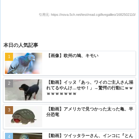
引用元:
https://nova.5ch.net/test/read.cgi/livegalileo/1682502110/
本日の人気記事
【画像】欧州の鳩、キモい
【動画】イッヌ「あっ、ワイのご主人さん溺
れてるやんけ…せや！」→驚愕の行動にｗｗ
ｗｗｗｗｗｗｗ
【動画】アメリカで見つかった太った亀、半
分恐竜
【動画】ツイッタラーさん、インコに『とん