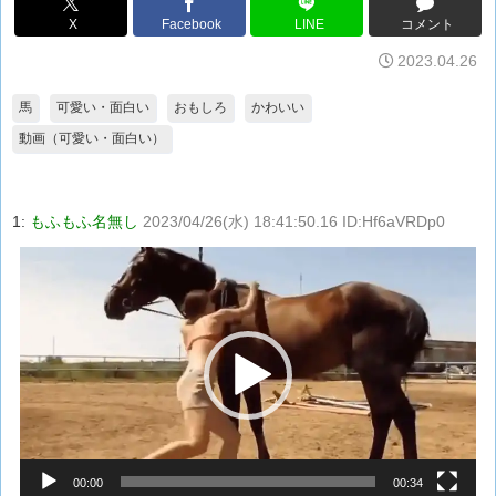
X
Facebook
LINE
コメント
2023.04.26
馬
可愛い・面白い
おもしろ
かわいい
動画（可愛い・面白い）
1:
もふもふ名無し
2023/04/26(水) 18:41:50.16 ID:Hf6aVRDp0
動
画
プ
レ
ー
ヤ
ー
00:00
00:34