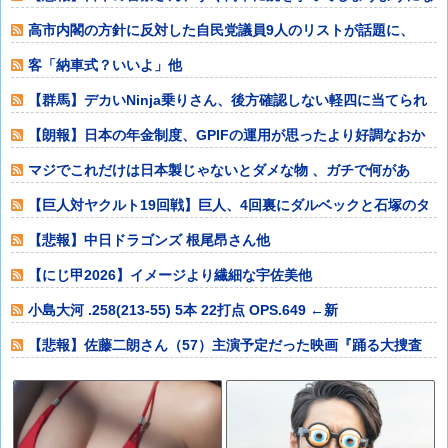
る他
高市内閣の方針に反対した自民党議員9人のリストが話題に、
「岩屋はどこへ行
客「納車式？いいよ」他
【群馬】デカいNinja乗りさん、後方確認しない軽四に当てられ
てしまう。
【朗報】日本の年金制度、GPIFの運用が思ったより好調なおか
げでなんとか
マジでこれだけは日本製じゃないとダメな物 、ガチで何があ
る？他
【巨人対ヤクルト19回戦】巨人、4回裏にダルベックと石塚のタ
イムリーで2
【悲報】中日ドラゴンズ 根尾昂さん他
【にじ甲2026】イメージより繊細な宇佐美他
小島大河 .258(213-55) 5本 22打点 OPS.649 ←新
【悲報】佐藤二朗さん（57）主演予定だった映画『踊る大捜査
線』スピンオフ