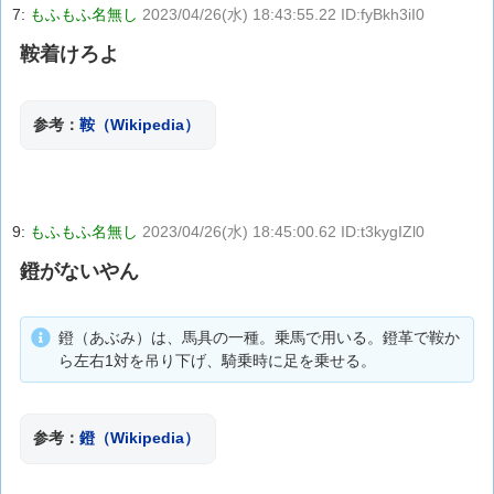
7:
もふもふ名無し
2023/04/26(水) 18:43:55.22 ID:fyBkh3iI0
鞍着けろよ
参考：
鞍（Wikipedia）
9:
もふもふ名無し
2023/04/26(水) 18:45:00.62 ID:t3kygIZl0
鐙がないやん
鐙（あぶみ）は、馬具の一種。乗馬で用いる。鐙革で鞍か
ら左右1対を吊り下げ、騎乗時に足を乗せる。
参考：
鐙（Wikipedia）