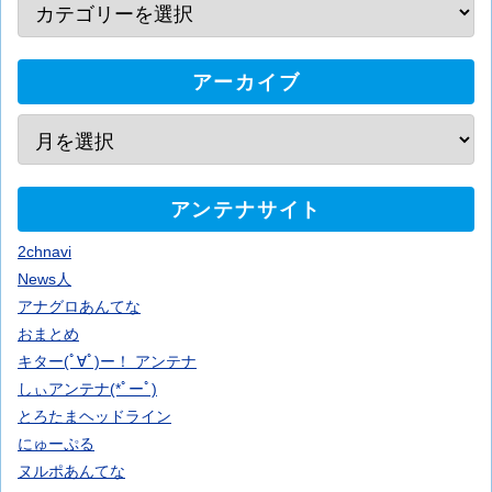
アーカイブ
アンテナサイト
2chnavi
News人
アナグロあんてな
おまとめ
キター(ﾟ∀ﾟ)ー！ アンテナ
しぃアンテナ(*ﾟーﾟ)
とろたまヘッドライン
にゅーぷる
ヌルポあんてな