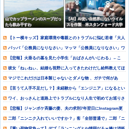
山でカップラーメンのスープだっ
【AI】AI使い自然界にないウイル
たら飲み干すわ
スを作製 米スタンフォード大学
が成果発表
【トー横キッズ】家庭環境や毒親とのトラブルに悩む若者「大人
に相談しても具
パッパ「公務員になりなさい」マッマ「公務員になりなさい」ワ
イ「公務員そな
【悲報】火垂るの墓を見た小学生「おばさんがいじわる」←こ
れ！
彼女「ねぃねぃ、結婚も視野に入ってきたわけだし給料教えてほ
しいナリ」ワイ
マジでこれだけは日本製じゃないとダメな物 、ガチで何があ
る？
【言うて人手不足だし？】未経験から「エンジニア」になるとい
う選択‥‥
ワイ、おっさんと道路上でトラブルになり人生で初めてお巡りさ
んを呼ぶ
【悲報】ジャンポケ斉藤の妻、夫の求刑7年翌日にInstagram更
新「楽
二郎「ニンニク入れていいですか？」客「全部普通で」二郎「ニ
ンニク入れちゃ
【重い荷物背負って】デブ「ランニングとか情弱だろｗ膝は消耗