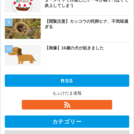
ダーメイドで作成したケーキが精子っぽくて
炎上してしまう
ベーリング海のカニ漁「月収
【閲覧注意】カッコウの托卵ヒナ、不気味過
死亡率は0.02％です」←
ぎる
くない？？？
猫「おい人間。おれを飼え
【画像】16歳の犬が起きました
外に現れた母猫。家に入り
RSS
もふけだま速報
カテゴリー