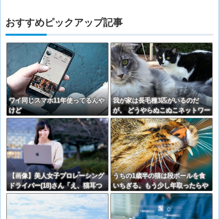
おすすめピックアップ記事
ワイ同じスマホ11年使ってるんや
我が家は長毛種3匹がいるのだ
けど
が、 どうやらぬこぬこネットワー
クで聞きつけたらしく・・・
【再】
【画像】美人女子プロレーシング
うちの1歳半の猫は段ボールを食
ドライバー(18)さん「え、猫耳つ
いちぎる。もう少し年取ったらや
けてサインするんですか？」
めるかな？ → うちは・・・
⇒！！！
【再】