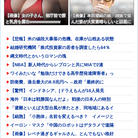
【画像】女の子さん、都庁前で膣
【画像】本田望結の妹、姉妹で並
と乳房を露出wwwwwwwwww
んだ姿が大変素晴らしいと話題に
w w w w w w w
【悲報】米の値段大暴落の危機。在庫が山程ある状態
結婚研究機関「株式投資家の若者を調査したら64％
縄文時代とかいうロマンの塊
【NBA】新人時代からレブロンと共にMIAで2連
ワイみたいな『勉強だけできる高学歴発達障害者』っ
防衛費、過去最大の8.9兆円へ →政府「最終的に
【驚愕】 インドネシア、[ドラえもんが16人発見
海外「日本は戦勝国なんだよ」 戦後の日本人の特別
「避難といえば大型台風が来たとき、同地域にあるイ
【細胞】「小胞体」名前を変えるべき？ イメージと
イーロン・マスク「中国のロボットはデタラメで遠隔
【画像】レベチ過ぎるギャルさん、とんでもない格好