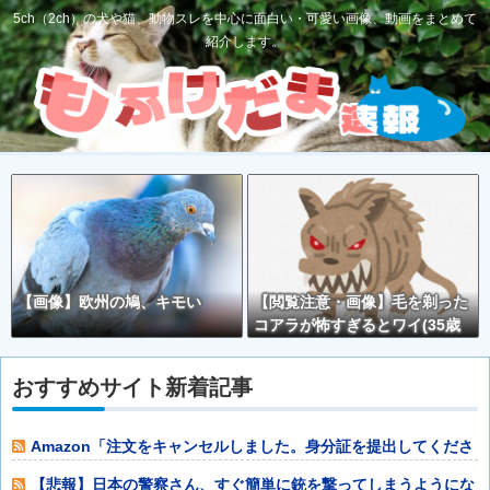
5ch（2ch）の犬や猫、動物スレを中心に面白い・可愛い画像、動画をまとめて
紹介します。
【画像】欧州の鳩、キモい
【閲覧注意・画像】毛を剃った
コアラが怖すぎるとワイ(35歳
無職)の中で話題に
おすすめサイト新着記事
Amazon「注文をキャンセルしました。身分証を提出してくださ
い」 X民
【悲報】日本の警察さん、すぐ簡単に銃を撃ってしまうようにな