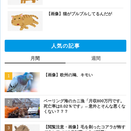
【画像】猫がブルブルしてるんだが
人気の記事
月間
週間
【画像】欧州の鳩、キモい
【画像】欧州の鳩、キモい
ベーリング海のカニ漁「月収800万円です。
【閲覧注意・画像】毛を剃
死亡率は0.02％です」←意外とそんな悪くな
ぎるとワイ(35歳無職)の中
くない？？？
【画像大量！】イッヌさん
【閲覧注意・画像】毛を剃ったコアラが怖す