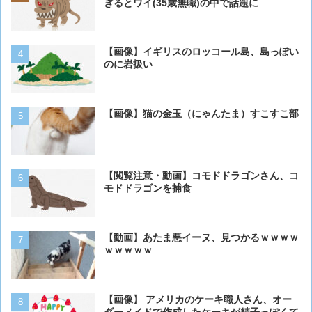
も上手いwwwvwwwvwww
ぎるとワイ(35歳無職)の中で話題に
【画像】 アメリカのケー
【画像】イギリスのロッコール島、島っぽい
ダーメイドで作成したケー
のに岩扱い
炎上してしまう
【動画】男性、ロバにちょ
【画像】猫の金玉（にゃんたま）すこすこ部
く･･･
【動画】虎さん、飼い慣ら
【閲覧注意・動画】コモドドラゴンさん、コ
を失う
モドドラゴンを捕食
【画像】イッヌさん、アホ
【動画】あたま悪イーヌ、見つかるｗｗｗｗ
ｗｗｗｗｗ
犬って普段何考えてるの？
【画像】 アメリカのケーキ職人さん、オー