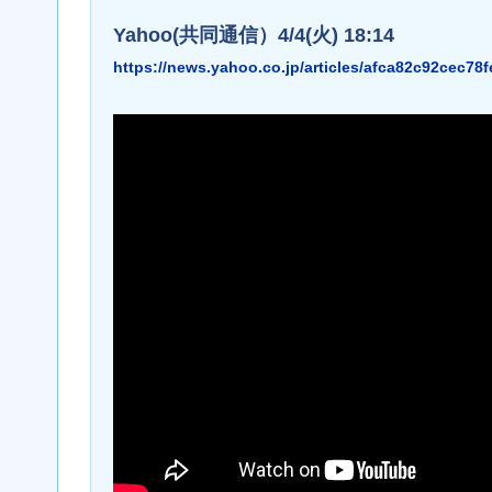
Yahoo(共同通信）4/4(火) 18:14
https://news.yahoo.co.jp/articles/afca82c92cec7