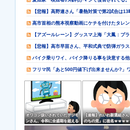
【悲報】高野連さん「暑熱対策で第2試合は13
高市首相の熊本視察動画にケチを付けたタレン
【アズールレーン】グッスマ上海「大鳳：プライ
【悲報】高市早苗さん、平和式典で防弾ガラス
バイク乗りワイ、バイク降りる事を決意する他
フリマ民「あと500円値下げ出来ませんか?」
オワコン扱いされていたデジモ
【速報】れいわ新選組さん
ンさん、令和に全盛期を超える
のちの党」に改名ｗｗｗｗ
利益を生み出していた
ｗｗ