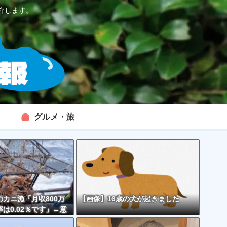
介します。
グルメ・旅
カニ漁「月収800万
【画像】16歳の犬が起きました
は0.02％です」←意
くなくない？？？