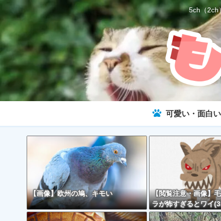
5ch（
可愛い・面白い
【画像】欧州の鳩、キモい
【閲覧注意・画像】毛
ラが怖すぎるとワイ(3
で話題に