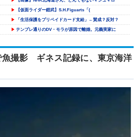
【仮面ライダー鎧武】S.H.Figuarts「(
「生活保護をプリペイドカード支給」←賛成？反対？
テンプレ通りのDV・モラが原因で離婚。元義実家に
【画像】お前らこの超美人容疑者が、整形か否か判定
【激走戦隊カーレンジャー】食玩SMP「VRVロボ
海で魚撮影 ギネス記録に、東京海洋
【画像】 「マスク美人さん、また我々を欺く」←海
【動画】熊本地震発生時の手術室の様子が公開される
エッセイスト「原爆を二度と使わせてはならない」→
【VCR RUST】キレまくるジャックナイフ一ノ
【画像】 「ビールと水を交互に飲まないと倒れるグ
【悲報】 おわり。
海外「日本なんて行くんじゃなかった…」 日本を知