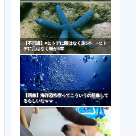
【不思議】×ヒトデに頭はなく足5本 ○ヒト
デに足はなく頭が5本
【画像】海洋恐怖症ってこういうの想像して
るらしいなｗｗ