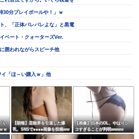
時30分プレイボールや！」ｗ
ト、「正体バレバレよな」と黒電
ベート・クォーターズVer.
に囲われながらスピーチ他
ワイ「ほ～い購入ｗ」他
「い
【朗報】芸能界を引退した爆
【画像】日本のOL、やはりシ
ｗｗ
乳、SNSで●●●●画像を投稿ww
コすぎることが判明wwww
wwww