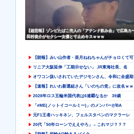
【超悲報】ゾンビたばこ売人の「アテンド飲み会」で広島カ
田村俊介がセクシー女優と寸止めキスｗｗｗ
【朗報】みい山作者・亜月ねねちゃんがチョロくて可
リニア大阪延伸「工期示せない」 JR東海社長、名
オワコン扱いされていたデジモンさん、令和に全盛期
【速報】れいわ新選組さん「いのちの党」に改名ｗｗ
2028年ロス五輪米国代表は6連覇なるか 39歳
「≠ME(ノットイコールミー)」のメンバーがBA
元F1王者ハッキネン、フェルスタペンのマクラーレ
20代「50年ローンでええやろ」←これマジ？？？
【悲報】前輪が2輪あるバイク