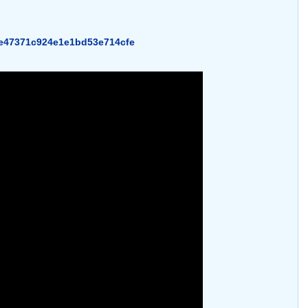
8fe47371c924e1e1bd53e714cfe