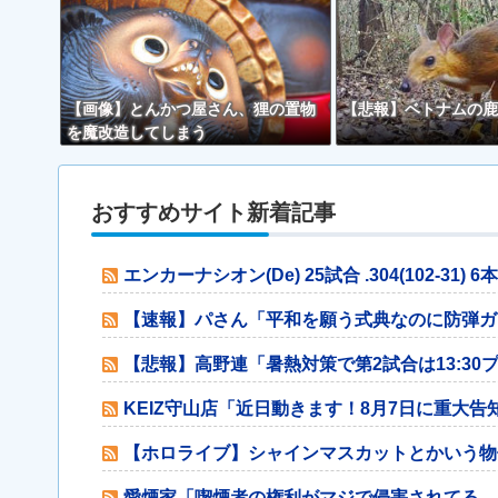
【画像】とんかつ屋さん、狸の置物
【悲報】ベトナムの鹿
を魔改造してしまう
おすすめサイト新着記事
エンカーナシオン(De) 25試合 .304(102-31) 6本
【速報】パさん「平和を願う式典なのに防弾ガ
【悲報】高野連「暑熱対策で第2試合は13:30
KEIZ守山店「近日動きます！8月7日に重大告
【ホロライブ】シャインマスカットとかいう物
愛煙家「喫煙者の権利がマジで侵害されてる。