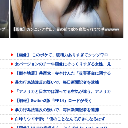
ープ
【画像】カンニング竹山、目の前で嫁を寝取られてて草wwwww
【画像】 このボケて、破壊力ありすぎてクッソワロ
女バージョンのチー牛画像にそっくりすぎる女性、見
【熊本地震】共産党・寺本けんた「災害募金に関する
暴力行為法違反の疑いで、毎日新聞記者を逮捕
「アメリカと日本では漂ってる空気が違う。アメリカ
【朗報】Switch2版『FF14』ロードが長く
暴力行為法違反の疑いで、毎日新聞記者を逮捕
白峰ミウ 中田氏 「僕のことなんて好きになるはず
【画像】NHK北海道さん、とんでもないマシュマロ