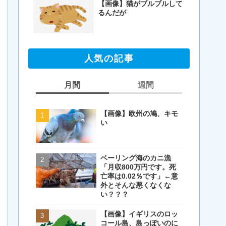
【画像】猫がブルブルして
るんだが
人気の記事
月間
週間
【画像】欧州の鳩、キモ
【画像】欧州の鳩、キモ
い
い
ベーリング海のカニ漁
【閲覧注意・画像】毛を
「月収800万円です。死
剃ったコアラが怖すぎる
亡率は0.02％です」←意
とワイ(35歳無職)の中で
外とそんな悪くなくな
話題に
い？？？
【画像】イギリスのロッ
【画像】イギリスのロッ
コール島、島っぽいのに
コール島、島っぽいのに
岩扱い