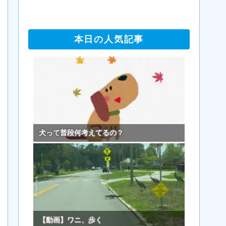
本日の人気記事
犬って普段何考えてるの？
【動画】ワニ、歩く