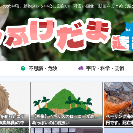
2ch）の犬や猫、動物スレを中心に面白い・可愛い画像、動画をまとめて紹
不思議・危険
宇宙・科学・芸術
を剃ったコア
【画像】イギリスのロッコール島、
ベーリング海の
5歳無職)の中
島っぽいのに岩扱い
円です。死亡率
外とそんな悪