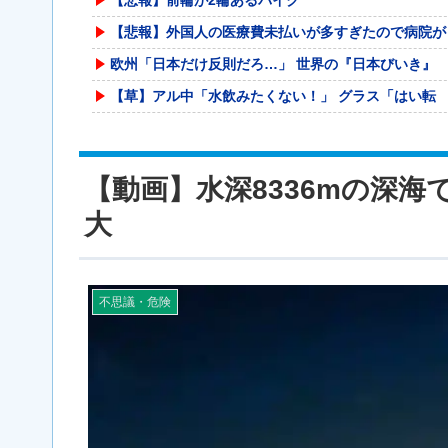
【悲報】外国人の医療費未払いが多すぎたので病院が
欧州「日本だけ反則だろ…」 世界の『日本びいき』
【草】アル中「水飲みたくない！」 グラス「はい転
【動画】サッカーの試合中の落雷で選手1人が死亡、
【動画】 クソガキロケット、怖すぎる…これよく轢
【動画】水深8336mの深
ジャンポケ斉藤の被害女性「バウムクーヘン売ったり
大
参政党・神谷代表、高市政権の食料品減税を「天下の
【急募】鶏むね肉の旨い調理法
被災地・熊本、泥酔者の通報が止まらず県警が異例の
不思議・危険
「パチンコ・パチスロは適度に楽しむ遊びです。 の
甲子園出場校 猛暑と資金難に苦しむ | 高
福井県のコメ農家「今年はコメを売ってくれと業者が
海外「全部日本の真似だったのか…」 日本の普通の