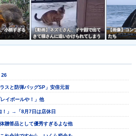
、小柄すぎる
【動画】ネズミさん、ドヤ顔で出て
【画像】コン
きて猫さんに追いかけられてしまう
たち
ｗｗ
 26
ラスと防弾バッグSP」安倍元首
プレイボールや！」他
知！」→「8月7日は店休日
体贈答品として優秀すぎるよな他
これ合法ですから。いくら税金を