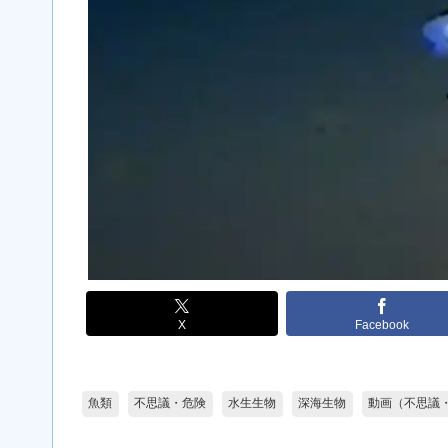
X
Facebook
魚類
不思議・危険
水生生物
深海生物
動画（不思議