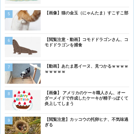
【動画】男性、ロバにちょ
【画像】猫の金玉（にゃんたま）すこすこ部
く･･･
【動画】虎さん、飼い慣ら
【閲覧注意・動画】コモドドラゴンさん、コ
を失う
モドドラゴンを捕食
【画像】イッヌさん、アホ
【動画】あたま悪イーヌ、見つかるｗｗｗｗ
ｗｗｗｗｗ
犬って普段何考えてるの？
【画像】 アメリカのケーキ職人さん、オー
ダーメイドで作成したケーキが精子っぽくて
炎上してしまう
ベーリング海のカニ漁「月収
【閲覧注意】カッコウの托卵ヒナ、不気味過
死亡率は0.02％です」←
ぎる
くない？？？