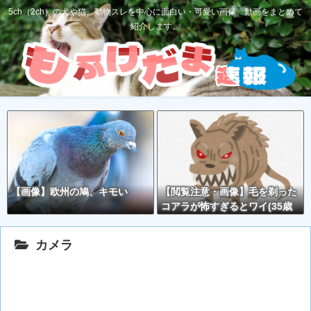
5ch（2ch）の犬や猫、動物スレを中心に面白い・可愛い画像、動画をまとめて
紹介します。
【画像】欧州の鳩、キモい
【閲覧注意・画像】毛を剃った
コアラが怖すぎるとワイ(35歳
無職)の中で話題に
カメラ