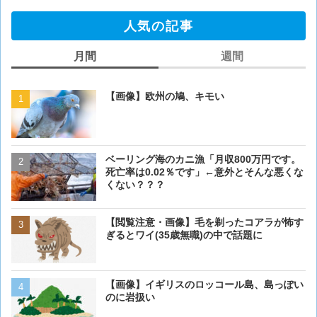
人気の記事
月間
週間
【画像】欧州の鳩、キモい
【画像】欧州の鳩、キモい
ベーリング海のカニ漁「月収800万円です。
【閲覧注意・画像】毛を剃
死亡率は0.02％です」←意外とそんな悪くな
ぎるとワイ(35歳無職)の中
くない？？？
【画像大量！】イッヌさん
【閲覧注意・画像】毛を剃ったコアラが怖す
も上手いwwwvwwwvwww
ぎるとワイ(35歳無職)の中で話題に
【画像】 アメリカのケー
【画像】イギリスのロッコール島、島っぽい
ダーメイドで作成したケー
のに岩扱い
炎上してしまう