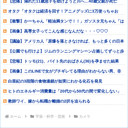
【悲痛】溺れた11歳息子を助けようと川へ…40歳父親が死亡
息子は母親が
オタク「オタクは経済を回す！アニメグッズに3万使っちゃお
w」一般人「車に
【衝撃】かーちゃん「軽油満タンで！！」ガソスタ兄ちゃん「は
い(レギュラー
【画像】高専女子ってこんな感じなんだな・・・♡♡♡
【議論】アメリカ人「原爆を落とさなければ、もっと多くの日本
人が死んでいた
【公園でも行けよ】ジムのランニングマシーン占拠してずっと歩
いてる男の正体
【悲報】トッモ(21)、バイト先のおばさん(36)を孕ませた結果
⇒！
【画像】このLINEで女がブチギレてる理由がわからない男、非
モテ確定ww
白亜紀の3段階の食物連鎖が如実にわかる化石を発見
ヒトのエネルギー消費量は「20代から50代の間で変化しない」
教師ワイ、嫁から転職か離婚の2択を迫られる
ホーム
宇宙・科学・芸術
カメラ