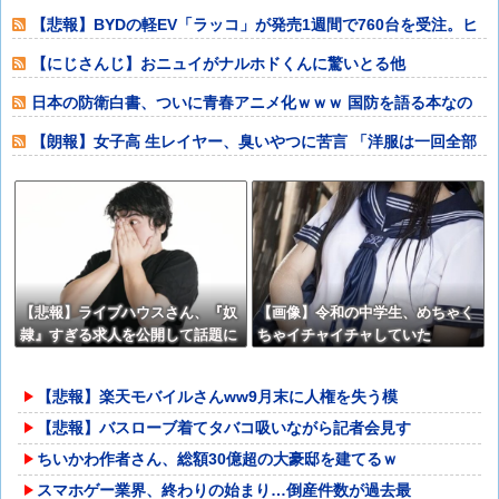
wwwwwwwwwwwwwwwwwwww
【悲報】BYDの軽EV「ラッコ」が発売1週間で760台を受注。ヒ
ョンデは
【にじさんじ】おニュイがナルホドくんに驚いとる他
日本の防衛白書、ついに青春アニメ化ｗｗｗ 国防を語る本なの
に表紙が謎すぎ
【朗報】女子高 生レイヤー、臭いやつに苦言 「洋服は一回全部
熱湯につけよ
【悲報】ライブハウスさん、『奴
【画像】令和の中学生、めちゃく
隷』すぎる求人を公開して話題に
ちゃイチャイチャしていた
【悲報】楽天モバイルさんww9月末に人権を失う模
【悲報】バスローブ着てタバコ吸いながら記者会見す
ちいかわ作者さん、総額30億超の大豪邸を建てるｗ
スマホゲー業界、終わりの始まり…倒産件数が過去最