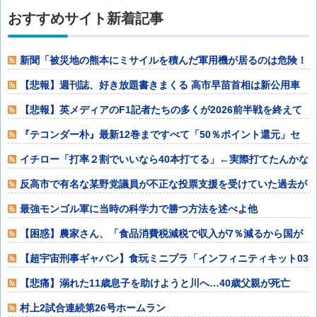
おすすめサイト新着記事
新聞「被災地の熊本にミサイルを積んだ軍用機が居るのは危険！
日本を守る前に
【悲報】週刊誌、好き放題書きまくる 高市早苗首相は新公用車
の贅を尽くした
【悲報】英メディアのF1記者たちの多くが2026前半戦を終えて
鈴鹿とスパ
『テコンダー朴』最新12巻まですべて「50％ポイント還元」セ
ール！5,4
イチロー「打率２割でいいなら40本打てる」←実際打てたんかな
他
反高市で有名な某野党議員が不正な投票支援を受けていた過去が
発掘、「説明責
最強モンゴル軍に当時の科学力で勝つ方法を述べよ他
【困惑】農家さん、「食品消費税減税で収入が7％減るから国が
補償してくれ」
【超宇宙刑事ギャバン】食玩ミニプラ「インフィニティキット03
エクスプレ
【悲痛】溺れた11歳息子を助けようと川へ…40歳父親が死亡
息子は母親が
村上2試合連続第26号ホームラン