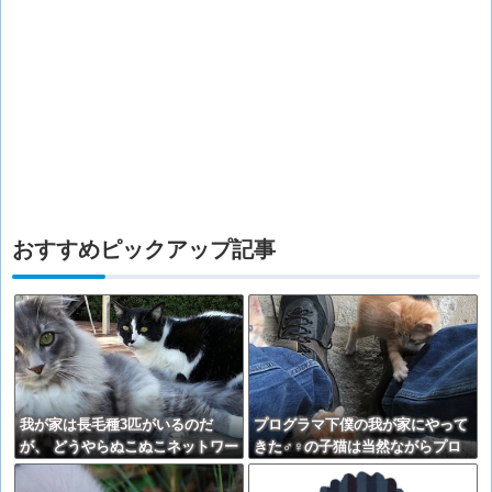
おすすめピックアップ記事
我が家は長毛種3匹がいるのだ
プログラマ下僕の我が家にやって
が、 どうやらぬこぬこネットワー
きた♂♀の子猫は当然ながらプロ
クで聞きつけたらしく・・・
グラミング言語の名前を命名され
【再】
たのだが・・・【再】