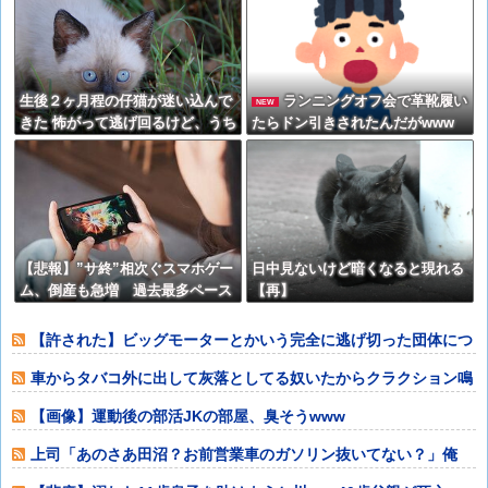
生後２ヶ月程の仔猫が迷い込んで
ランニングオフ会で革靴履い
NEW
きた 怖がって逃げ回るけど、うち
たらドン引きされたんだがwww
の敷地から出て行かない【再】
【悲報】”サ終”相次ぐスマホゲー
日中見ないけど暗くなると現れる
ム、倒産も急増 過去最多ペース
【再】
で推移
【許された】ビッグモーターとかいう完全に逃げ切った団体につ
いて
車からタバコ外に出して灰落としてる奴いたからクラクション鳴
らして怒鳴った
【画像】運動後の部活JKの部屋、臭そうwww
上司「あのさあ田沼？お前営業車のガソリン抜いてない？」俺
「はぁ？どういう