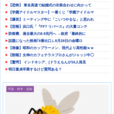
【恐怖】 東名高速で結婚式の衣装合わせに向かって
【学園アイドルマスター】一番くじ「学園アイドルマ
【爆笑】ミーティング中に「こいつやるな」と思われ
【悲報】浜口氏「『FF7 リバース』の大量コンテ
防衛費、過去最大の8.9兆円へ →政府「最終的に
話題になった映画｢8番出口｣､8月28日の金曜ロ
【画像】昭和のカップラーメン、現代より高性能ｗｗ
【朗報】女神のカフェテラスプロさんがジャッジ中◯
【驚愕】 インドネシア、[ドラえもんが16人発見
明日童貞卒業するけど質問ある？
宇宙・科学・芸術