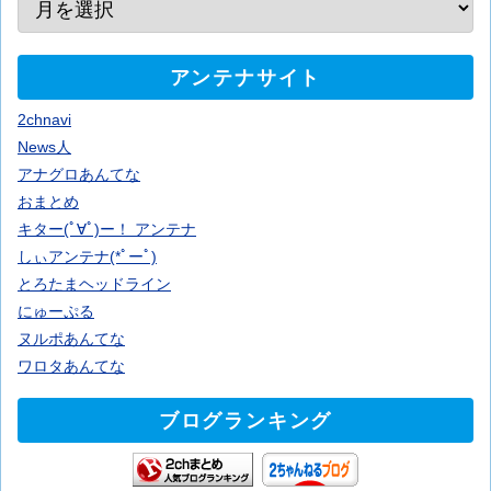
アンテナサイト
2chnavi
News人
アナグロあんてな
おまとめ
キター(ﾟ∀ﾟ)ー！ アンテナ
しぃアンテナ(*ﾟーﾟ)
とろたまヘッドライン
にゅーぷる
ヌルポあんてな
ワロタあんてな
ブログランキング