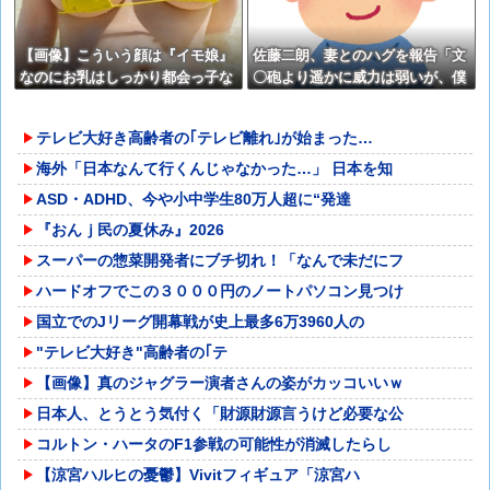
【画像】こういう顔は『イモ娘』
佐藤二朗、妻とのハグを報告「文
なのにお乳はしっかり都会っ子な
〇砲より遥かに威力は弱いが、僕
女子wwww
のノロケ砲をお見舞いする」
テレビ大好き高齢者の｢テレビ離れ｣が始まった…
海外「日本なんて行くんじゃなかった…」 日本を知
ASD・ADHD、今や小中学生80万人超に“発達
『おんｊ民の夏休み』2026
スーパーの惣菜開発者にブチ切れ！「なんで未だにフ
ハードオフでこの３０００円のノートパソコン見つけ
国立でのJリーグ開幕戦が史上最多6万3960人の
"テレビ大好き"高齢者の｢テ
【画像】真のジャグラー演者さんの姿がカッコいいｗ
日本人、とうとう気付く「財源財源言うけど必要な公
コルトン・ハータのF1参戦の可能性が消滅したらし
【涼宮ハルヒの憂鬱】Vivitフィギュア「涼宮ハ