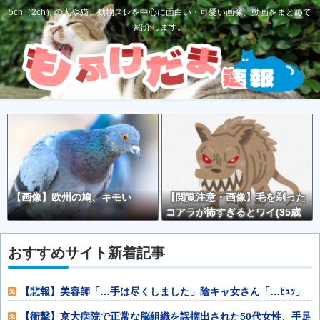
5ch（2ch）の犬や猫、動物スレを中心に面白い・可愛い画像、動画をまとめて
紹介します。
【画像】欧州の鳩、キモい
【閲覧注意・画像】毛を剃った
コアラが怖すぎるとワイ(35歳
無職)の中で話題に
おすすめサイト新着記事
【悲報】美容師「…手は尽くしました」陰キャ女さん「…ﾋｭｯ」
ｗｗｗｗｗｗ
【衝撃】京大病院で正常な脳組織を誤摘出された50代女性、手足