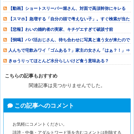
った奴あげてけ
【動画】ショートスリーパー堀さん、対面で高須幹弥にキレる
【スマホ】急増する「自分の頭で考えない子」。すぐ検索が当た
り前に 「タイ
【悲報】わいの婚約者の実家、キチゲエすぎて破談寸前
【恫喝】パパ活おじさん、待ち合わせに写真と違う女が来たので
逃げようとする
人んちで宅飲みワイ「ゴムある？」家主の女さん「はぁ？！」⇒
結果www
きゅうりってほとんど水分らしいけど食う意味ある？
こちらの記事もおすすめ
関連記事は見つかりませんでした。
この記事へのコメント
お気軽にコメントください。
誹謗・中傷・アダルトワード等を含むコメントは削除する