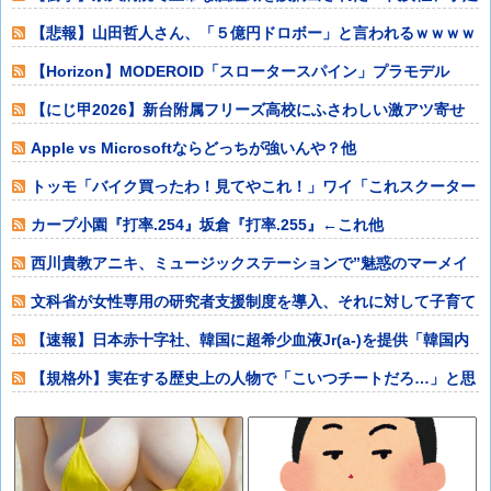
も動かせず自
【悲報】山田哲人さん、「５億円ドロボー」と言われるｗｗｗｗ
ｗｗｗｗｗｗｗ
【Horizon】MODEROID「スロータースパイン」プラモデル
【本日
【にじ甲2026】新台附属フリーズ高校にふさわしい激アツ寄せ
書きで全力応
Apple vs Microsoftならどっちが強いんや？他
トッモ「バイク買ったわ！見てやこれ！」ワイ「これスクーター
じゃん…」他
カープ小園『打率.254』坂倉『打率.255』←これ他
西川貴教アニキ、ミュージックステーションで”魅惑のマーメイ
ド達と限界突破
文科省が女性専用の研究者支援制度を導入、それに対して子育て
負担に苦しむ若
【速報】日本赤十字社、韓国に超希少血液Jr(a-)を提供「韓国内
では適合
【規格外】実在する歴史上の人物で「こいつチートだろ…」と思
った奴あげてけ