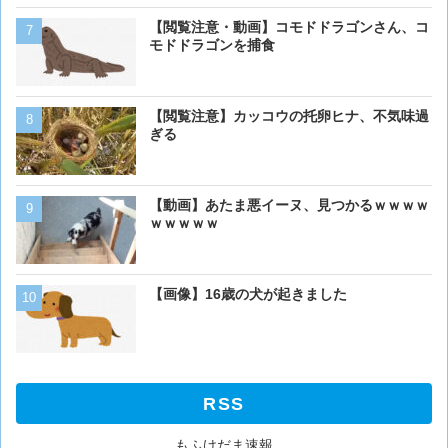
【動画】男性、ロバにちょ
【閲覧注意・動画】コモドドラゴンさん、コ
く･･･
モドドラゴンを捕食
【動画】虎さん、飼い慣ら
【閲覧注意】カッコウの托卵ヒナ、不気味過
を失う
ぎる
ベーリング海のカニ漁「月収
【動画】あたま悪イーヌ、見つかるｗｗｗｗ
死亡率は0.02％です」←
ｗｗｗｗｗ
くない？？？
【画像】イッヌさん、アホ
【画像】16歳の犬が起きました
RSS
もふけだま速報