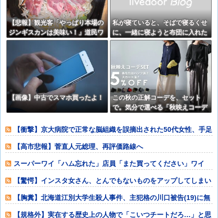
【悲報】観光客「やっぱり本場の
私が寝ていると、そばで寝るくせ
ジンギスカンは美味い！」道民ワ
に、一緒に寝ようと布団に入れた
イ「ぷっwwww」
り、腕枕してみたりすると、５分
ほどガマン。 して・・・【再】
【画像】中古でスマホ買ったよ！
この秋の正解コーデを、セット
で。気分で選べる「秋映えコーデ
SET」がantiquaより登場
【衝撃】京大病院で正常な脳組織を誤摘出された50代女性、手足
も動かせず自
【高市悲報】菅直人元総理、再評価路線へ
スーパーワイ「ハム忘れた」店員「また買ってください」ワイ
「もう買っただろ
【驚愕】インスタ女さん、とんでもないものをアップしてしまい
コメ欄閉鎖ww
【胸糞】北海道江別大学生殺人事件、主犯格の川口被告(19)に無
期懲役の判
【規格外】実在する歴史上の人物で「こいつチートだろ…」と思