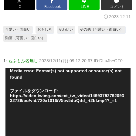
X
Facebook
LINE
コメント
2023.12.11
可愛い・面白い
おもしろ
かわいい
その他（可愛い・面白い）
動画（可愛い・面白い）
1:
もふもふ名無し
2023/12/11(月) 09:12:20.67 ID:DLuJbeGF0
動
Media error: Format(s) not supported or source(s) not
found
画
プ
ファイルをダウンロード:
レ
https://video.twimg.com/ext_tw_video/14993792792093
32739/pu/vid/720x1016/V5tw5duQdd_rt2bl.mp4?_=1
ー
ヤ
ー