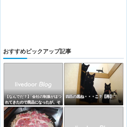
おすすめピックアップ記事
【なんでだ？】 会社の制服がほつ
四匹の黒ね・・・こ？【再】
れてきたので廃品になったが、そ
の制服を猫が舐めまわして興奮す
るので・・・【再】