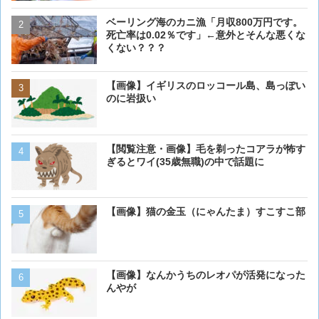
ベーリング海のカニ漁「月収800万円です。
【画像】欧州の鳩、キモい
死亡率は0.02％です」←意外とそんな悪くな
くない？？？
【画像】イギリスのロッコ
【画像】イギリスのロッコール島、島っぽい
のに岩扱い
のに岩扱い
犬って普段何考えてるの？
【閲覧注意・画像】毛を剃ったコアラが怖す
ぎるとワイ(35歳無職)の中で話題に
【画像大量！】イッヌさん
【画像】猫の金玉（にゃんたま）すこすこ部
も上手いwwwvwwwvwww
【画像】 アメリカのケー
【画像】なんかうちのレオパが活発になった
ダーメイドで作成したケー
んやが
炎上してしまう