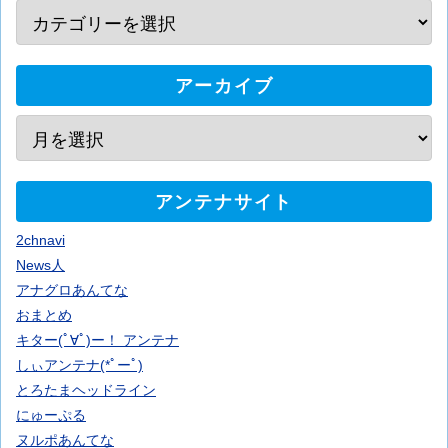
アーカイブ
アンテナサイト
2chnavi
News人
アナグロあんてな
おまとめ
キター(ﾟ∀ﾟ)ー！ アンテナ
しぃアンテナ(*ﾟーﾟ)
とろたまヘッドライン
にゅーぷる
ヌルポあんてな