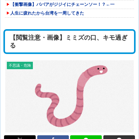
【衝撃画像】ババアがジジイにチェーンソー！？←一
人生に疲れたから台湾を一周してきた
【閲覧注意・画像】ミミズの口、キモ過ぎ
る
不思議・危険