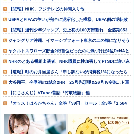
【悲報】NHK、フジテレビの仲間入り他
UEFAとFIFAの争いが完全に泥沼化した模様、UEFA側の逆転敗
北すら
【悲報】週刊少年ジャンプ、史上初の100万部割れ 全盛期653
万部から9
ジャングリア沖縄、イマーシブフォート東京の二の舞になりそう
ｗｗｗｗｗｗ他
ヤクルトスワローズ貯金2桁首位だったのに気づけば4位DeNAと
ゲーム差0
NHKのとある番組出演者、NHK職員に性加害してPTSDに追い込
み休職さ
【速報】町のお弁当屋さん「申し訳ないが消費税1%になったら
その分商品代を
大谷翔平、今季初の1試合2HR 25号先頭弾＆26号も空砲…ド軍
は今季ワ
【にじさんじ】VTuber昔話『竹取物語』他
『オッス！はるかちゃん』全巻「99円」セール！全3巻「1,584
円」→「