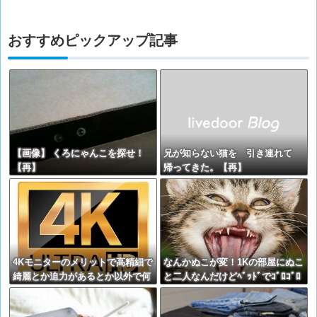
おすすめピックアップ記事
【画像】 くろにゃんこを探せ！
兄が知らない猫を 引き連れて
【再】
帰ってきた。【再】
4Kモニターのメリットで高精細で
なんかぬこが変！1Kの部屋にぬこ
綺麗とか迫力があるとか以外で何
と二人なんだけどﾍﾞｯﾄﾞでｺﾞﾛｺﾞﾛ
かある？
していて今、電気つけたら ぬこが
テーブルの下からﾋﾞｸﾋﾞｸして出て