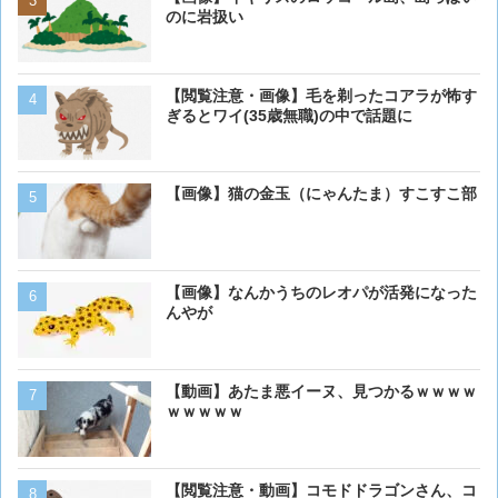
のに岩扱い
のに岩扱い
ベーリング海のカニ漁「月収
【閲覧注意・画像】毛を剃ったコアラが怖す
死亡率は0.02％です」←
ぎるとワイ(35歳無職)の中で話題に
くない？？？
【画像】猫の金玉（にゃんたま）すこすこ部
【画像】イッヌ、リモコン
を切る
【画像】なんかうちのレオパが活発になった
【動画】男性、ロバにちょ
んやが
く･･･
【動画】あたま悪イーヌ、見つかるｗｗｗｗ
【画像】うわぁー、馬みた
ｗｗｗｗｗ
あるか
【閲覧注意・動画】コモド
【閲覧注意・動画】コモドドラゴンさん、コ