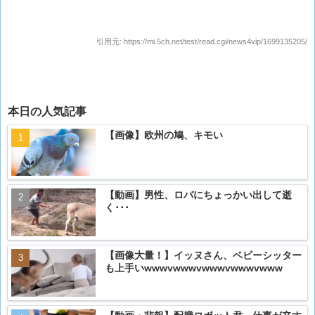
引用元:
https://mi.5ch.net/test/read.cgi/news4vip/1699135205/
本日の人気記事
【画像】欧州の鳩、キモい
【動画】男性、ロバにちょっかい出して逝
く･･･
【画像大量！】イッヌさん、ベビーシッター
も上手いwwwvwwwvwwwvwwwvwww