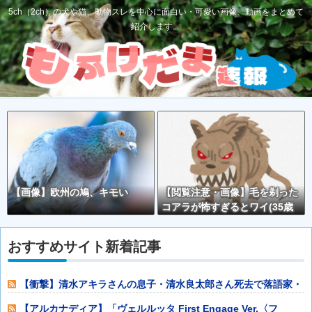
5ch（2ch）の犬や猫、動物スレを中心に面白い・可愛い画像、動画をまとめて
紹介します。
【画像】欧州の鳩、キモい
【閲覧注意・画像】毛を剃った
コアラが怖すぎるとワイ(35歳
無職)の中で話題に
おすすめサイト新着記事
【衝撃】清水アキラさんの息子・清水良太郎さん死去で落語家・
柳家小はださん
【アルカナディア】「ヴェルルッタ First Engage Ver.〈フ