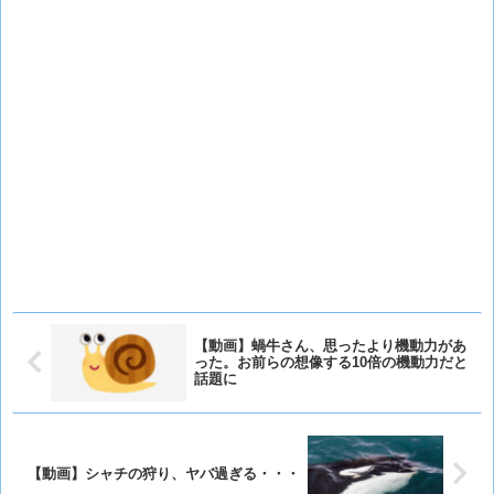
【動画】蝸牛さん、思ったより機動力があ
った。お前らの想像する10倍の機動力だと
話題に
【動画】シャチの狩り、ヤバ過ぎる・・・