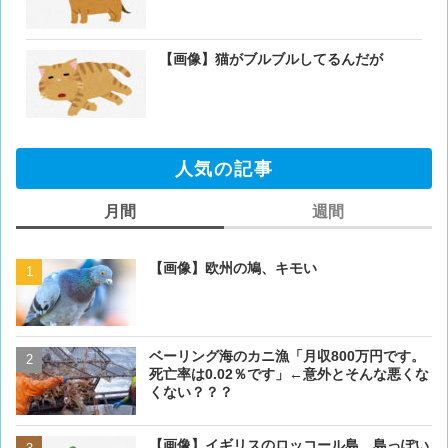
【画像】猫がブルブルしてるんだが
人気の記事
月間
週間
【画像】欧州の鳩、キモい
【画像】欧州の鳩、キモい
ベーリング海のカニ漁「月収800万円です。
【閲覧注意・画像】毛を剃
死亡率は0.02％です」←意外とそんな悪くな
ぎるとワイ(35歳無職)の中
くない？？？
【画像】イギリスのロッコ
【画像】イギリスのロッコール島、島っぽい