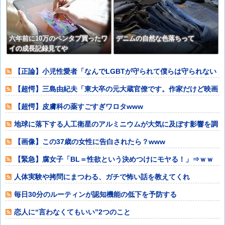
きた。【再】
六年前に10万のペンタブ買ったワ
デニムの自然な色落ちって
イの成長記録見てや
【正論】小児性愛者「なんでLGBTが守られて僕らは守られない
んだああああ
【超愕】三島由紀夫「東大卒の元大蔵官僚です。作家だけど映画
出たり写真集出
【超愕】皮膚科の薬すごすぎワロタwww
地球に落下する人工衛星のアルミニウムが大気に及ぼす影響を調
査
【画像】この37歳の女性に告白されたら？www
【緊急】腐女子「BL＝性欲という決めつけにモヤる！」⇒ｗｗ
人体実験や拷問にまつわる、ガチで怖い話を教えてくれ
毎日30分のルーティンが認知機能の低下を予防する
恋人に“言わなくてもいい”2つのこと