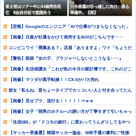
富士登山ツアー中に64歳男性死
只今来週の引っ越しに向け、黒も
亡 8合目付近で意識失う
準備中。【再】
【悲報】Googleのエンジニア「AIで仕事がつまらなくなった」
【画像】日産が社運をかけて発売するSUVがこちらです‥‥
コンビニワイ「廃棄ある？」店員「ありますよ」ワイ「ちょうだ
い」 ←最悪の
【警告】医師『女の子、ブラジャーしないとこうなる････』
⇒！！！
【画像】生活保護女「これが私の今月の家計簿です。これのどこ
が“いい思い”
【画像】マツダが黒字転換！！CX-5がバカ売れ
彼女「私もね、昔ちょータイプでカッコいい人と付き合ってたん
だけど」俺「う
【画像】見せブラ、流行る！！！！！⇒ｗｗ
【画像】女子「弱男のホテルへの誘い方が丁寧すぎて引いちゃっ
た（笑）」⇒ｗ
「住信SBI」が「ドコモの銀行」に変わってうんざりしてるやつ
w w w
【サッカー界激震】韓国サッカー協会、W杯予選の審判に“性接