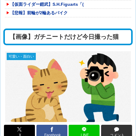
【仮面ライダー鎧武】S.H.Figuarts「(
【悲報】前輪が2輪あるバイク
【画像】ガチニートだけど今日撮った猫
可愛い・面白い
X
Facebook
LINE
コメント