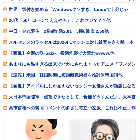
ん」プラ
世界、気付き始める「Windowsクソすぎ、Linuxで十分じゃ
ね？」デ
20代「50年ローンでええやろ」←これマジ？？？他
中日・金丸夢斗 2勝6敗 防2.61→5勝8敗 防2.50他
メルセデスのラッセルは2026F1マシンに対し雑音をきり離し本
質的な部分
【画像】今週の咲-Saki-、役満炸裂で大荒れwwww.他
あまりにも酷すぎる出来でバカにされまくったアニメ『ワンダン
ス』、原作者本
【速報】米国、韓国防衛に短距離戦術核を検討※韓国談他
【画像】アイドルにしか見えないセクシー女優さんが話題になる
ｗｗｗｗｗｗ他
大日本帝国陸軍「侵攻できたとして、食糧どうすんだよ」大本営
「現地調達」陸
高市首相への賛同コメントの多さに苛立つ左派、これは不正工作
に違いない！と