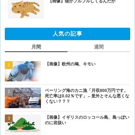
【画像】猫がブルブルしてるんだが
人気の記事
月間
週間
【画像】欧州の鳩、キモい
【画像】欧州の鳩、キモい
ベーリング海のカニ漁「月収800万円です。
【閲覧注意・画像】毛を剃
死亡率は0.02％です」←意外とそんな悪くな
ぎるとワイ(35歳無職)の中
くない？？？
【画像】イギリスのロッコール島、島っぽい
【画像】イギリスのロッコ
のに岩扱い
のに岩扱い