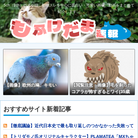
5ch（2ch）の犬や猫、動物スレを中心に面白い・可愛い画像、動画をまとめて
紹介します。
【画像】欧州の鳩、キモい
【閲覧注意・画像】毛を剃った
コアラが怖すぎるとワイ(35歳
無職)の中で話題に
おすすめサイト新着記事
【徹底議論】近代日本史で最も取り返しのつかなかった失敗って
何？他
【トリダモノ氏オリジナルキャラクター】PLAMATEA「MXちゃ