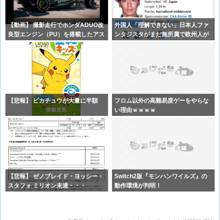
【動画】 撮影走行でホンダADUO改
外国人「理解できない」日本人ファ
良型エンジン（PU）を搭載したアス
ンタジスタがまだ無所属で欧州人が
ト
困惑..
【悲報】 ピカチュウが大量に半額
フロム以外の高難易度ゲーをやらな
い理由ｗｗｗｗ
【悲報】 ゼノブレイド・ヨッシー・
Switch2版『モンハンワイルズ』の
スタフォ ミリオン未達・・・
動作環境が判明！