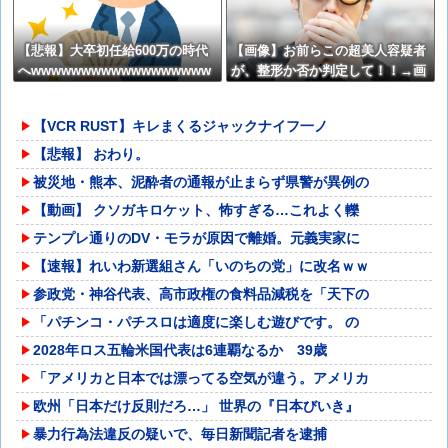
【悲報】大卒初任給600万の時代
【画像】お前らこの超美人容疑者
へwwwwwwwwwwwwwwwwww
が、整形か否か判定して！！→画
w
像がこちらw w w w w w w w w
w
【VCR RUST】キレまくるジャックナイフ一ノ
【悲報】 おわり。
被災地・熊本、泥酔者の通報が止まらず県警が異例の
【動画】 クソガキロケット、怖すぎる…これよく轢
テンプレ通りのDV・モラが原因で離婚。元義実家に
【速報】れいわ新選組さん「いのちの党」に改名ｗｗ
参政党・神谷代表、高市政権の食料品減税を「天下の
「パチンコ・パチスロは適度に楽しむ遊びです。 の
2028年ロス五輪米国代表は6連覇なるか 39歳
「アメリカと日本では漂ってる空気が違う。アメリカ
欧州「日本だけ反則だろ…」 世界の『日本びいき』
暴力行為法違反の疑いで、毎日新聞記者を逮捕