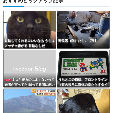
おすすめピックアップ記事
首輪してくれるコいいなあ うちは
野良黒（猫）たち。【再】
メッチャ嫌がる 首輪なしだ
と・・・【再】
ネコと寝るのはよくないって
うちとこの猫様、フロントライン
NEW
医者が言ってた 眠ってる間に飼い
（首の後ろに液体の薬たらすタイ
主の顔とかを舐めたりしてるか
プ）すると、もの凄く機嫌が悪く
ら、菌が感染して人間が病気にな
なるのですが、皆さんのところの
るらしい【再】
猫様は如何ですか？【再】