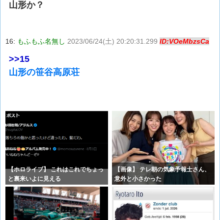
山形か？
16:
もふもふ名無し
2023/06/24(土) 20:20:31.299
ID:VOeMbzsCa
>>15
山形の笹谷高原荘
【ホロライブ】 これはこれでちょっ
【画像】 テレ朝の気象予報士さん、
と裏来いよに見える
意外と小さかった