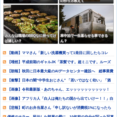
の作り方教えて
みんなは職場のBBQなに持ってけ
車中泊で一生暮らせる事できる
ば嬉しい？
ん？
【動画】ママさん「新しい洗濯機買って1発目に回したらコレ
w」⇒ｗｗｗ
【唖然】平成前期のギャルJK「茶髪です。超ミニです。ルーズ
です。下着はテ
【朗報】秋田に日本最大級のAIデータセンター建設へ 総事業費
2兆円、UA
【衝撃】日本の闇“中学生おじさん” 「若いではなく幼い」「酒
よりコーラ」
【画像】令和最新版・あのちゃん、エッッッッッッッッッッ！
【画像】アフリカ人「白人は俺たちの国から出ていけー！！」白
人「わかった。
【悲報】町のお弁当屋さん「申し訳ないが消費税1%になったら
その分商品代を
偶然のホラー。民泊した部屋の壁に、10年前の自分が写った写真