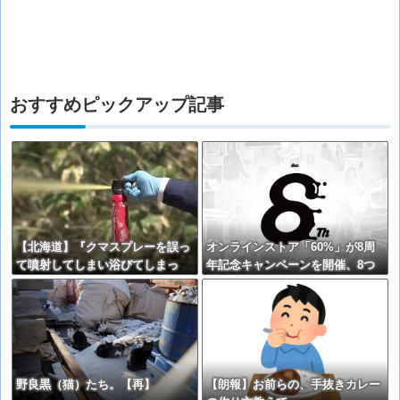
おすすめピックアップ記事
【北海道】『クマスプレーを誤っ
オンラインストア「60%」が8周
て噴射してしまい浴びてしまっ
年記念キャンペーンを開催、8つ
た』トムラウシ山で登山中の女子
の特別企画を展開
高校生が熊除けスプレー浴びる…
道警ヘリで救助…意識あり…学校
行事で入山
野良黒（猫）たち。【再】
【朗報】お前らの、手抜きカレー