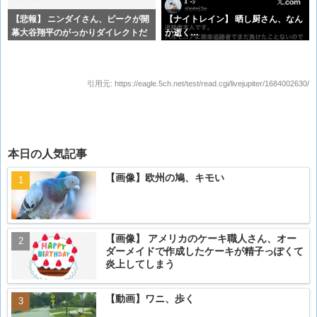
【悲報】 ニンダイさん、ピークが開
【ナイトレイン】 晒し厨さん、なん
幕大谷翔平のがっかりダイレクトだ
か逝く…
ったと
引用元:
https://eagle.5ch.net/test/read.cgi/livejupiter/1684002630/
本日の人気記事
【画像】欧州の鳩、キモい
【画像】 アメリカのケーキ職人さん、オー
ダーメイドで作成したケーキが精子っぽくて
炎上してしまう
【動画】ワニ、歩く