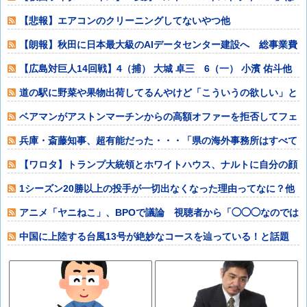
か【玩具情報
【悲報】エアコンのクリーニングしてないやつ他
【朗報】秋田に日本最大級のAIデータセンター建設へ 総事業費
2兆円、UA
【広島対巨人14回戦】4（捕） 大城 卓三 6（一） 小濱 佑斗他
道の駅に野菜や果物出荷してるんやけど「こういうの欲しい」と
かある？他
ベアマンがアストンマーチンからの高額オファーを拒否してフェ
ラーリ（FDA
兵庫・斎藤知事、超有能だった・・・「県の海外事務所はすべて
閉鎖で。直営す
【ワロタ】トランプ大統領とホワイトハウス、ナルトに自分の顔
を合成して投稿
1シーズン20勝以上の投手が一切出なくなった理由ってなに？他
アニメ「ヤニねこ」、BPOで議論 視聴者から「◯◯◯なのでは
ないか」との
中国に上陸する台風13号が絶妙なコースを辿っている！と話題
に、中国の重要