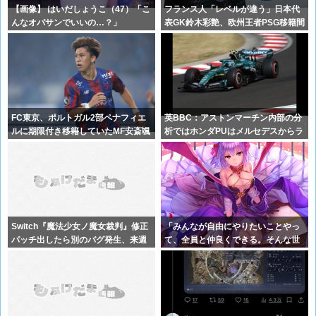
【画像】 はいだしょうこ（47）「こ
フランス人「レベルが違う」日本代
んなオバサンでいいの…？」
表GK鈴木彩艶、欧州王者PSG移籍間
近に
FC東京、ポルトガル2部ペナフィエ
英BBC：アストンマーチン内部の分
ルに期限付き移籍していたMF安斎颯
析ではホンダPUはメルセデスからラ
馬の
ップ
Switch『魔法少女ノ魔女裁判』修正
「みんなが自由にやりたいことやっ
パッチ出したら別のバグ発生、来週
て、全員と仲良くできる。そんな世
ま
界を作る