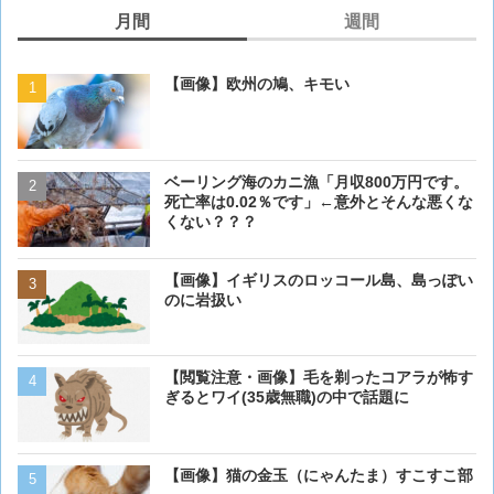
月間
週間
【画像】欧州の鳩、キモい
【画像】欧州の鳩、キモい
ベーリング海のカニ漁「月収800万円です。
【閲覧注意・画像】毛を剃
死亡率は0.02％です」←意外とそんな悪くな
ぎるとワイ(35歳無職)の中
くない？？？
【画像】イギリスのロッコ
【画像】イギリスのロッコール島、島っぽい
のに岩扱い
のに岩扱い
【画像】猫が抱きついてく
【閲覧注意・画像】毛を剃ったコアラが怖す
ぎるとワイ(35歳無職)の中で話題に
【画像】猫の金玉（にゃんたま）すこすこ部
【画像】 アメリカのケー