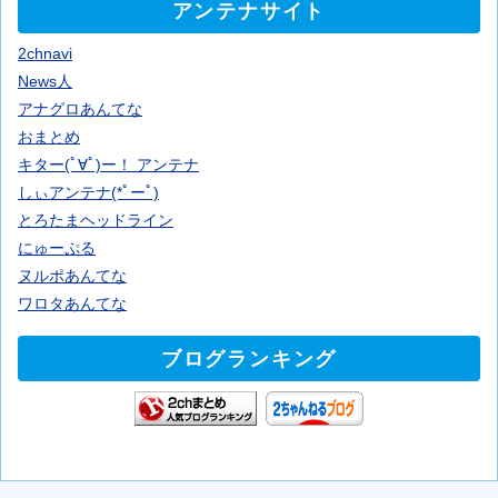
アンテナサイト
2chnavi
News人
アナグロあんてな
おまとめ
キター(ﾟ∀ﾟ)ー！ アンテナ
しぃアンテナ(*ﾟーﾟ)
とろたまヘッドライン
にゅーぷる
ヌルポあんてな
ワロタあんてな
ブログランキング