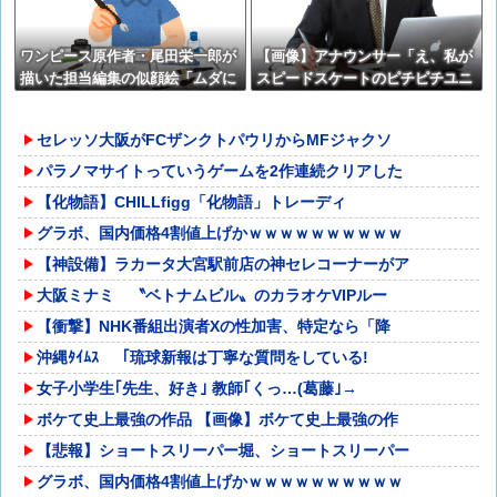
ワンピース原作者・尾田栄一郎が
【画像】アナウンサー「え、私が
描いた担当編集の似顔絵「ムダに
スピードスケートのピチピチユニ
東大卒」
フォーム着るんですか…？ﾑﾁ
ｨ！！」←これはお前らに刺さる
セレッソ大阪がFCザンクトパウリからMFジャクソ
やろw w w w w w w w
パラノマサイトっていうゲームを2作連続クリアした
【化物語】CHILLfigg「化物語」トレーディ
グラボ、国内価格4割値上げかｗｗｗｗｗｗｗｗｗｗ
【神設備】ラカータ大宮駅前店の神セレコーナーがア
大阪ミナミ 〝ベトナムビル〟のカラオケVIPルー
【衝撃】NHK番組出演者Xの性加害、特定なら「降
沖縄ﾀｲﾑｽ 「琉球新報は丁寧な質問をしている!
女子小学生｢先生、好き｣ 教師｢くっ…(葛藤｣→
ボケて史上最強の作品 【画像】ボケて史上最強の作
【悲報】ショートスリーパー堀、ショートスリーパー
グラボ、国内価格4割値上げかｗｗｗｗｗｗｗｗｗｗ