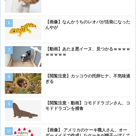
ダーメイドで作成したケー
炎上してしまう
【画像】ボクの横に来る実
【画像】なんかうちのレオパが活発になった
んやが
ベーリング海のカニ漁「月収
【動画】あたま悪イーヌ、見つかるｗｗｗｗ
死亡率は0.02％です」←
ｗｗｗｗｗ
くない？？？
【動画】男性、ロバにちょ
【閲覧注意】カッコウの托卵ヒナ、不気味過
く･･･
ぎる
【画像】イッヌ、リモコン
【閲覧注意・動画】コモドドラゴンさん、コ
を切る
モドドラゴンを捕食
【画像】うわぁー、馬みた
【画像】 アメリカのケーキ職人さん、オー
あるか
ダーメイドで作成したケーキが精子っぽくて