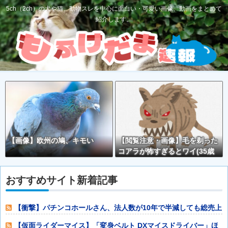
5ch（2ch）の犬や猫、動物スレを中心に面白い・可愛い画像、動画をまとめて
紹介します。
【画像】欧州の鳩、キモい
【閲覧注意・画像】毛を剃った
コアラが怖すぎるとワイ(35歳
無職)の中で話題に
おすすめサイト新着記事
【衝撃】パチンコホールさん、法人数が10年で半減しても総売上
高12兆43
【仮面ライダーマイス】「変身ベルト DXマイスドライバー」ほ