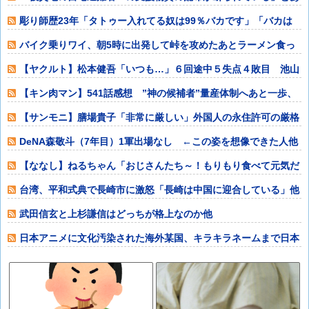
っち系が猛批判
彫り師歴23年「タトゥー入れてる奴は99％バカです」「バカは
5000円が
バイク乗りワイ、朝5時に出発して峠を攻めたあとラーメン食っ
て無事に帰宅ｗ
【ヤクルト】松本健吾「いつも…」６回途中５失点４敗目 池山
監督「球数も…
【キン肉マン】541話感想 ”神の候補者”量産体制へあと一歩、
その実験に
【サンモニ】膳場貴子「非常に厳しい」外国人の永住許可の厳格
化にヘイトがよ
DeNA森敬斗（7年目）1軍出場なし ←この姿を想像できた人他
【ななし】ねるちゃん「おじさんたち～！もりもり食べて元気だ
すのよ～」他
台湾、平和式典で長崎市に激怒「長崎は中国に迎合している」他
武田信玄と上杉謙信はどっちが格上なのか他
日本アニメに文化汚染された海外某国、キラキラネームまで日本
風の”あれ”に