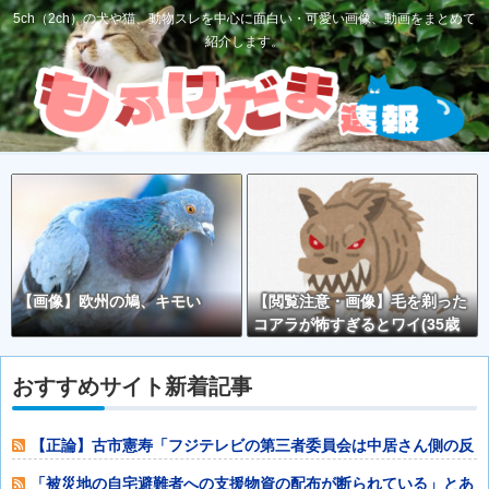
5ch（2ch）の犬や猫、動物スレを中心に面白い・可愛い画像、動画をまとめて
紹介します。
【画像】欧州の鳩、キモい
【閲覧注意・画像】毛を剃った
コアラが怖すぎるとワイ(35歳
無職)の中で話題に
おすすめサイト新着記事
【正論】古市憲寿「フジテレビの第三者委員会は中居さん側の反
論をほぼ無視し
「被災地の自宅避難者への支援物資の配布が断られている」とあ