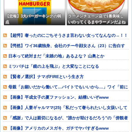
【悲報】3大バーガーキングの弱
ラーメンチェーン店で1番美味し
点
いのってくるまやラーメンだよね
【超愕】奢ったのにごちそうさま言わない女ってなんなの→！！
【愕然】ワイ36歳独身、会社のチー牛顔女さん（23）に告白す
るも振られた
日本って絶対まだ「未踏の地」あるよな？ 山奥とか
ミツバチは「鏡の上を飛ぶ」と大変なことになる
【賢者ノ選択】ナマポFIREという生き方
母親「お願いだから働いて…バイトでもいいから…」ワイ「前に
バイトはダメっ
【画像】平成女子の夏ファッション、結構いいぞwww
【画像】人妻ギャルママ(25)「私だって奢られたいし女扱いして
ほしい。」
「感謝」で人は親切になるが、”誰かが助けるだろう”の「傍観者
効果」は打ち
【画像】アメリカのメスガキ、ガチでヤバすぎるwww