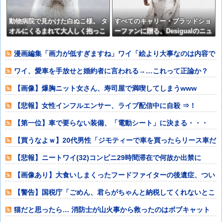
動物病院で見かけた白ぬこ様。 タ
すべてのキャリー・ブラッドショ
オルにくるまれて大人しく抱っこ
ーファンに贈る、Desigualのニュ
されてたんだが 話を聞いてビック
ースペーパープリントコレクショ
リ【再】
ン
漫画編集「画力が低すぎますね」ワイ「絵より大事なのは内容で
しょ？」編集「
ワイ、愛車を手放せと婚約者に言われる→…これって正論か？
【画像】爆胸ニット女さん、寿司屋で満喫してしまうwww
【悲報】女性インフルエンサー、ライブ配信中に自殺 ⇒！
【第一位】車で要らない装備、「電動シート」に決まる・・・
【買うなよｗ】20代男性「ジモティーで車を買ったらリース車だ
った」53歳
【悲報】ニートワイ(32)コンビニ29時間滞在で何故か出禁に
【画像あり】大食いしまくったフードファイターの後遺症、つい
に明かされ始め
【警告】国税庁「ごめん、君らがちゃんと納税してくれないとこ
うなっちゃうけ
猫だと思ったら… 消防士が山火事から救ったのはボブキャット
の赤ちゃん！