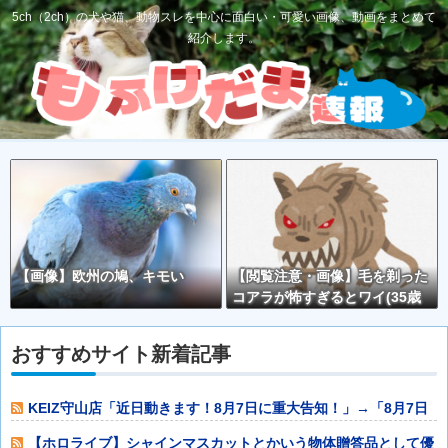
5ch（2ch）の犬や猫、動物スレを中心に面白い・可愛い画像、動画をまとめて
紹介します。
【画像】欧州の鳩、キモい
【閲覧注意・画像】毛を剃った
コアラが怖すぎるとワイ(35歳
無職)の中で話題に
おすすめサイト新着記事
KEIZ守山店「近日動きます！8月7日に重大告知！」→「8月7日
は店休日
【ホロライブ】シャインマスカットとかいう物体贈答品として優