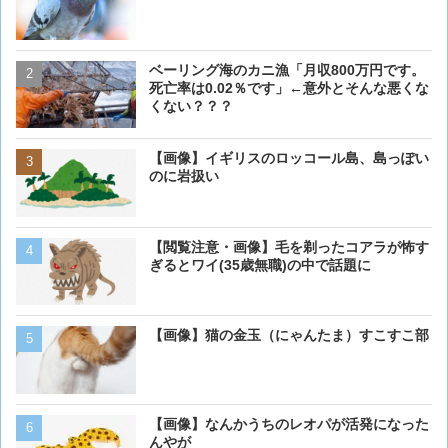
ベーリング海のカニ漁「月収800万円です。
【閲覧注意・画像】毛を剃
死亡率は0.02％です」←意外とそんな悪くな
ぎるとワイ(35歳無職)の中
くない？？？
【画像】イギリスのロッコール島、島っぽい
【画像】イギリスのロッコ
のに岩扱い
のに岩扱い
【閲覧注意・画像】毛を剃ったコアラが怖す
【画像大量！】イッヌさん
ぎるとワイ(35歳無職)の中で話題に
も上手いwwwvwwwvwww
【画像】猫の金玉（にゃんたま）すこすこ部
【画像】16歳の犬が起きま
【画像】なんかうちのレオパが活発になった
【画像】猫が抱きついてく
んやが