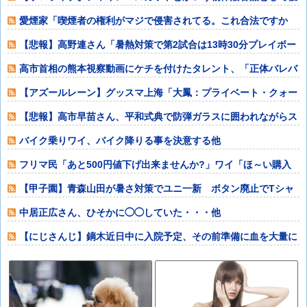
秀すぎるよな他
愛煙家「喫煙者の権利がマジで侵害されてる。これ合法ですか
ら。いくら税金を
【悲報】高野連さん「暑熱対策で第2試合は13時30分プレイボー
ルや！」ｗ
高市首相の熊本視察動画にケチを付けたタレント、「正体バレバ
レよな」と黒電
【アズールレーン】グッスマ上海「大鳳：プライベート・クォー
ターズVer.
【悲報】高市早苗さん、平和式典で防弾ガラスに囲われながらス
ピーチ他
バイク乗りワイ、バイク降りる事を決意する他
フリマ民「あと500円値下げ出来ませんか?」ワイ「ほ～い購入
ｗ」他
【甲子園】青森山田が暑さ対策でユニ一新 ボタン廃止でTシャ
ツ素材wwww
中居正広さん、ひそかに◯◯していた・・・他
【にじさんじ】鏑木近日中に入院予定、その前準備に血を大量に
取られる他