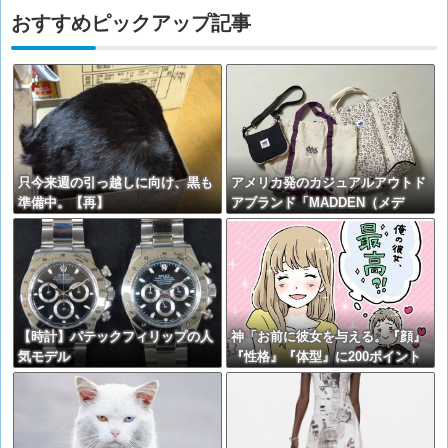
おすすめピックアップ記事
只今来週の引っ越しに向け、黒も
アメリカ発のカジュアルアウトド
準備中。【再】
アブランド「MADDEN（メデ
ン）」のポップアップストアが吉
祥寺・横浜・渋谷・京都のロフト
4店舗にて順次開催！
【時計】パテックフィリップの人
神「お前に彼女を与える。『顔』
気モデル
『性格』『体型』に200ポイント
を振り分けよ」←これどうする？