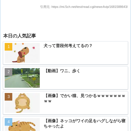
引用元:
https://mi.5ch.net/test/read.cgi/news4vip/1681588643/
本日の人気記事
犬って普段何考えてるの？
【動画】ワニ、歩く
【画像】でかい猫、見つかるｗｗｗｗｗｗｗ
ｗｗ
【画像】ネッコがワイの足をハグしながら寝
ちゃったよ