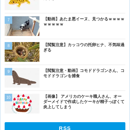
【動画】あたま悪イーヌ、見つかるｗｗｗｗ
【画像】ボクの横に来る実
ｗｗｗｗｗ
【閲覧注意】カッコウの托卵ヒナ、不気味過
ベーリング海のカニ漁「月収
ぎる
死亡率は0.02％です」←
くない？？？
【画像】 アメリカのケー
【閲覧注意・動画】コモドドラゴンさん、コ
ダーメイドで作成したケー
モドドラゴンを捕食
炎上してしまう
【画像】イッヌ、リモコン
【画像】 アメリカのケーキ職人さん、オー
を切る
ダーメイドで作成したケーキが精子っぽくて
炎上してしまう
RSS