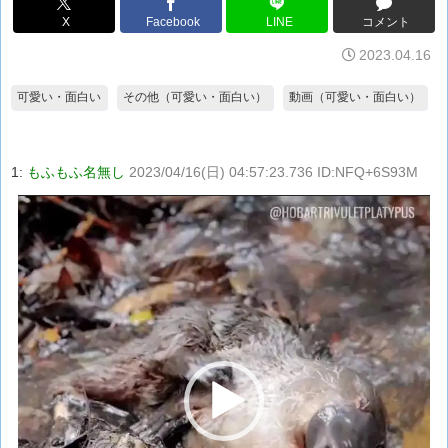
X
Facebook
LINE
コメント
2023.04.16
可愛い・面白い
その他（可愛い・面白い）
動画（可愛い・面白い）
1:
もふもふ名無し
2023/04/16(日) 04:57:23.736 ID:NFQ+6S93M
動
画
プ
レ
ー
ヤ
ー