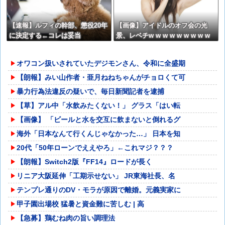
【速報】ルフィの幹部、懲役20年
【画像】アイドルのオフ会の光
に決定する←コレは妥当
景、レベチw w w w w w w w w
か？？？？？？？
w w
オワコン扱いされていたデジモンさん、令和に全盛期
【朗報】みい山作者・亜月ねねちゃんがチョロくて可
暴力行為法違反の疑いで、毎日新聞記者を逮捕
【草】アル中「水飲みたくない！」 グラス「はい転
【画像】 「ビールと水を交互に飲まないと倒れるグ
海外「日本なんて行くんじゃなかった…」 日本を知
20代「50年ローンでええやろ」←これマジ？？？
【朗報】Switch2版『FF14』ロードが長く
リニア大阪延伸「工期示せない」 JR東海社長、名
テンプレ通りのDV・モラが原因で離婚。元義実家に
甲子園出場校 猛暑と資金難に苦しむ | 高
【急募】鶏むね肉の旨い調理法