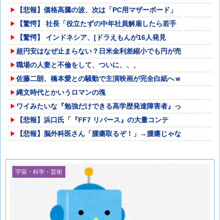
【悲報】価格高騰の波、次は「PC用マザーボード」
【驚愕】 社長「役立たずの中年社員解雇したら若手
【驚愕】 インドネシア、[ドラえもんが16人発見
超円安はなぜ止まらない？日米金利差縮小でも円が売
職場の人妻と不倫をして、ついに、、、
佐藤二朗、橋本愛との騒動で主演映画が完全白紙へｗ
縄文時代とかいうロマンの塊
ワイみたいな『勉強だけできる高学歴発達障害者』っ
【悲報】浜口氏「『FF7 リバース』の大量コンテ
【悲報】脳外科医さん「腫瘍取るぞ！」→腫瘍じゃな
宇宙・科学・芸術