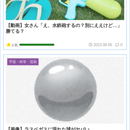
【動画】女さん「え、水鉄砲するの？別にええけど…」
勝てる？
2023.08.05
0
人気
宇宙・科学・芸術
【画像】ラスベガスに現れた球がヤバい