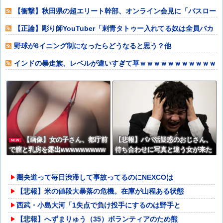
自身の子供を餓
【衝撃】秋田県の超エリート幹部、オンライン会見に「バスロー
ブ姿＋タバコ」
【正論】彫り師YouTuber「刺青タトゥー入れてる奴は全員バカ
です。偏
野球が6イニング制になったらどうなると思う？他
インドの暴走族、レベルが違いすぎて草ｗｗｗｗｗｗｗｗｗｗｗ
ｗｗｗ他
【画像】女の子さん、都庁前
【悲報】パパ活疑惑のおじさん、
NEW
で膣と乳房を露出wwwwwwwww
待ち合わせに写真と違う女が来た
w
ので逃げようとするも眼鏡を奪わ
れ可哀想なことになっているとこ
圏央道って毎日渋滞して事故ってるのにNEXCOは
ろを激写されてしまう…
【悲報】米の値段大暴落の危機。在庫が山程ある状態
西武・小島大河「1失点で負け投手にするのは野手と
【悲報】へずまりゅう（35）ボランティアのため熊