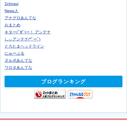
2chnavi
News人
アナグロあんてな
おまとめ
キター(ﾟ∀ﾟ)ー！ アンテナ
しぃアンテナ(*ﾟーﾟ)
とろたまヘッドライン
にゅーぷる
ヌルポあんてな
ワロタあんてな
ブログランキング