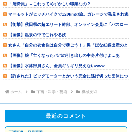
せたろ！」興信
「清掃員」←これって恥ずかしい職業なの？
マーモットがヒッチハイクで120kmの旅。ガレージで発見され逃
亡を試みる
【衝撃】秋田県の超エリート幹部、オンライン会見に「バスロー
ブ姿＋タバコ」
【画像】温泉の中でこれやる奴
女さん「自分の衣食住は自分で稼ごう！」男「ほな妊娠出産のと
きの生活費も自
【画像】娘「亡くなったパパの引き出しの中身片付けよ…あ
っ、」⇒結果！
【画像】水泳部員さん、全員ギリギリ見えないwww
【許された】ビッグモーターとかいう完全に逃げ切った団体につ
いて
ホーム
宇宙・科学・芸術
機械技術
最近のコメント