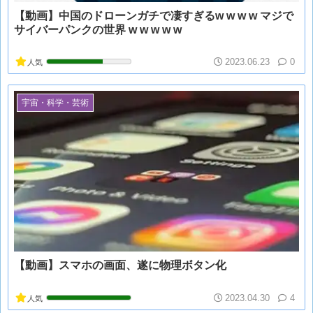
【動画】中国のドローンガチで凄すぎるw w w w マジで
サイバーパンクの世界 w w w w w
2023.06.23
0
人気
宇宙・科学・芸術
【動画】スマホの画面、遂に物理ボタン化
2023.04.30
4
人気