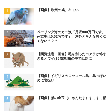
【画像】欧州の鳩、キモい
【画像】欧州の鳩、キモい
ベーリング海のカニ漁「月収800万円です。
【閲覧注意・画像】毛を剃
死亡率は0.02％です」←意外とそんな悪くな
ぎるとワイ(35歳無職)の中
くない？？？
【画像大量！】イッヌさん
【閲覧注意・画像】毛を剃ったコアラが怖す
も上手いwwwvwwwvwww
ぎるとワイ(35歳無職)の中で話題に
【画像】 アメリカのケー
【画像】イギリスのロッコール島、島っぽい
ダーメイドで作成したケー
のに岩扱い
炎上してしまう
【動画】男性、ロバにちょ
【画像】猫の金玉（にゃんたま）すこすこ部
く･･･