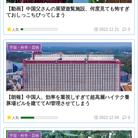
【動画】中国父さんの展望遊覧施設、何度見ても怖すぎ
ておしっこちびってしまう
2022.12.21
0
人気
宇宙・科学・芸術
【朗報】中国人、効率を重視しすぎて超高層ハイテク養
豚場ビルを建ててAI管理させてしまう
2022.12.04
0
人気
宇宙・科学・芸術