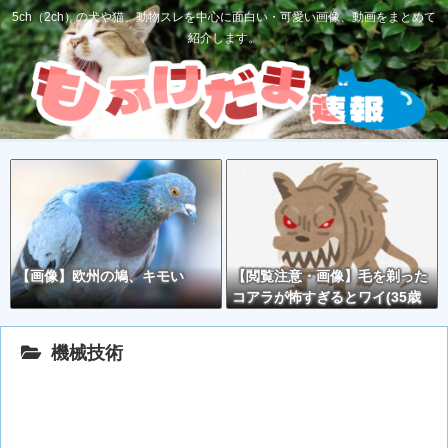
5ch（2ch）の犬や猫、動物スレを中心に面白い・可愛い画像、動画をまとめて
紹介します。
【画像】欧州の鳩、キモい
【閲覧注意・画像】毛を剃った
コアラが怖すぎるとワイ(35歳
無職)の中で話題に
機械技術