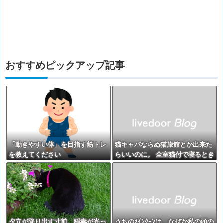
おすすめピックアップ記事
「動きやすい体」を目指す筋トレ
猫キャバならぬ猫旅館とか出来た
を教えてください
らいいのに。 全室猫付で寝るとき
はもれなく添い寝してくれるの。
【再】
夕立が降り出す寸前、稲妻が光っ
うちのﾒｲﾝｸｰﾝは、なぜか私の頭の