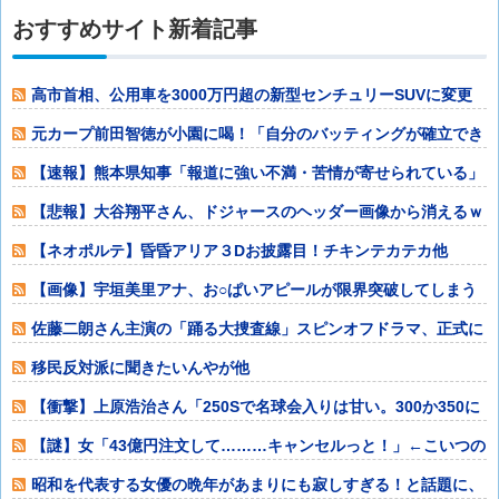
おすすめサイト新着記事
高市首相、公用車を3000万円超の新型センチュリーSUVに変更
ｗｗｗｗｗ
元カープ前田智徳が小園に喝！「自分のバッティングが確立でき
ていない」他
【速報】熊本県知事「報道に強い不満・苦情が寄せられている」
→TBSの報道
【悲報】大谷翔平さん、ドジャースのヘッダー画像から消えるｗ
ｗｗｗｗｗｗｗ
【ネオポルテ】昏昏アリア３Dお披露目！チキンテカテカ他
【画像】宇垣美里アナ、お○ぱいアピールが限界突破してしまう
ｗｗｗｗｗｗ他
佐藤二朗さん主演の「踊る大捜査線」スピンオフドラマ、正式に
中止との報道他
移民反対派に聞きたいんやが他
【衝撃】上原浩治さん「250Sで名球会入りは甘い。300か350に
上げて
【謎】女「43億円注文して………キャンセルっと！」←こいつの
目的他
昭和を代表する女優の晩年があまりにも寂しすぎる！と話題に、