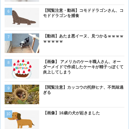
【動画】虎さん、飼い慣ら
【閲覧注意・動画】コモドドラゴンさん、コ
を失う
モドドラゴンを捕食
【画像】イッヌさん、アホ
【動画】あたま悪イーヌ、見つかるｗｗｗｗ
ｗｗｗｗｗ
犬って普段何考えてるの？
【画像】 アメリカのケーキ職人さん、オー
ダーメイドで作成したケーキが精子っぽくて
炎上してしまう
ベーリング海のカニ漁「月収
【閲覧注意】カッコウの托卵ヒナ、不気味過
死亡率は0.02％です」←
ぎる
くない？？？
猫「おい人間。おれを飼え
【画像】16歳の犬が起きました
外に現れた母猫。家に入り