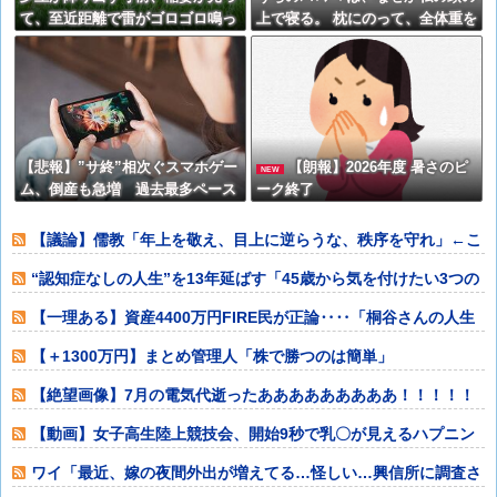
て、至近距離で雷がゴロゴロ鳴っ
上で寝る。 枕にのって、全体重を
ているんですが・・・【再】
私の頭に預け、爆睡。【再】
【悲報】”サ終”相次ぐスマホゲー
【朗報】2026年度 暑さのピ
NEW
ム、倒産も急増 過去最多ペース
ーク終了
で推移
【議論】儒教「年上を敬え、目上に逆らうな、秩序を守れ」←こ
れが東アジアに
“認知症なしの人生”を13年延ばす「45歳から気を付けたい3つの
こと」
【一理ある】資産4400万円FIRE民が正論‥‥「桐谷さんの人生
後悔して
【＋1300万円】まとめ管理人「株で勝つのは簡単」
【絶望画像】7月の電気代逝ったあああああああああ！！！！！
【動画】女子高生陸上競技会、開始9秒で乳〇が見えるハプニン
グ⇒！！！！
ワイ「最近、嫁の夜間外出が増えてる…怪しい…興信所に調査さ