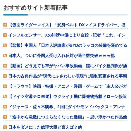
おすすめサイト新着記事
【仮面ライダーマイス】「変身ベルト DXマイスドライバー」ほ
か予約開始【
インフルエンサー、Xの誹謗中傷により自殺→記者「これ、イン
プレゾンビが誹
【悲報】中国人「日本人評論家がBYDのラッコの装備を褒めてる
けど中国では
日本人、ついに外国人受け入れ反対が過半数突破ｗｗｗ他
【動画】どう見ても車がヤバい事故動画、謎にバイク批判派が湧
いてきて終わる
日本の古典作品が”現代にふさわしい表現”に強制変更される事態
が進行中、今
【トラウマ】映画・特撮・アニメ・漫画・ゲームで「主人公がガ
チで敗北した回
【ドイツ空港テロ未遂】ウクライナ機に爆発物搭載ドローン接近
→空港職員が蹴
ドジャース・佐々木朗希、2回にダイヤモンドバックス・アレナ
ドに第17号ソ
「途中から急激につまらなくなった漫画」←思い浮かべた作品他
日本をダメにした総理大臣と言えば？他