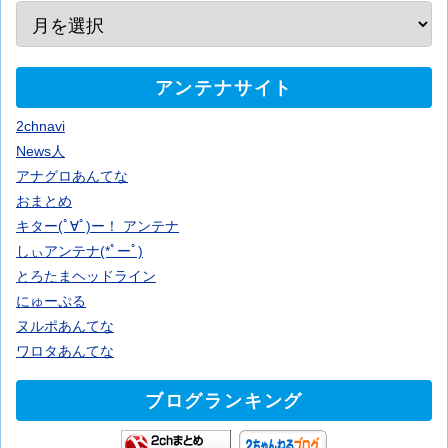
アンテナサイト
2chnavi
News人
アナグロあんてな
おまとめ
キター(ﾟ∀ﾟ)ー！ アンテナ
しぃアンテナ(*ﾟーﾟ)
とろたまヘッドライン
にゅーぷる
ヌルポあんてな
ワロタあんてな
ブログランキング