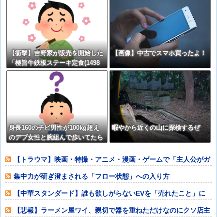
【再】
【衝撃】吉野家が販売を開始した
【画像】中古でスマホ買ったよ！
「極旨牛鉄板ステーキ定食(1498
円)」がうまそすぎると話題にｗｗ
ｗｗｗ
身長160のチビ男性が100kg超え
暇やから近くの山に探検するぜ
のデブ女性と腕組んで歩いてたら
どう思う？
【トラウマ】映画・特撮・アニメ・漫画・ゲームで「主人公がガ
チで敗北した回
集中力が研ぎ澄まされる「フロー状態」への入り方
【中華スタンダード】誰も欲しがらないEVを「売れたこと」に
して補助金を騙
【悲報】ラーメン屋ワイ、親切で器を重ねただけなのにクソ店主