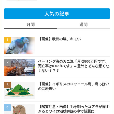
人気の記事
月間
週間
【画像】欧州の鳩、キモい
【閲覧注意・画像】毛を剃
ぎるとワイ(35歳無職)の中
ベーリング海のカニ漁「月収800万円です。
【画像】欧州の鳩、キモい
死亡率は0.02％です」←意外とそんな悪くな
くない？？？
【画像】イギリスのロッコ
【画像】イギリスのロッコール島、島っぽい
のに岩扱い
のに岩扱い
犬って普段何考えてるの？
【閲覧注意・画像】毛を剃ったコアラが怖す
ぎるとワイ(35歳無職)の中で話題に