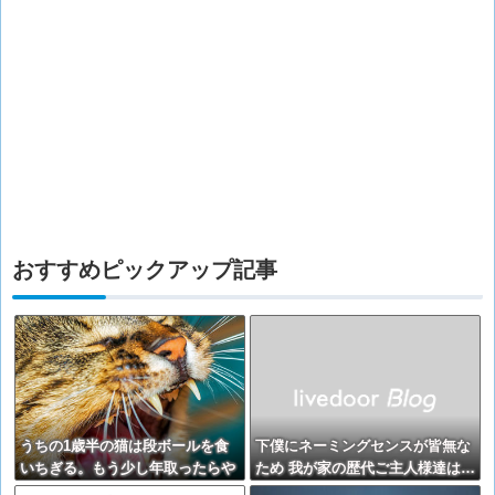
おすすめピックアップ記事
うちの1歳半の猫は段ボールを食
下僕にネーミングセンスが皆無な
いちぎる。もう少し年取ったらや
ため 我が家の歴代ご主人様達は…
めるかな？ → うちは・・・
【再】