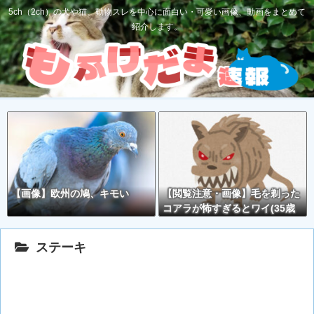
5ch（2ch）の犬や猫、動物スレを中心に面白い・可愛い画像、動画をまとめて
紹介します。
【画像】欧州の鳩、キモい
【閲覧注意・画像】毛を剃った
コアラが怖すぎるとワイ(35歳
無職)の中で話題に
ステーキ