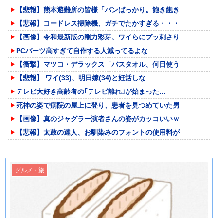
【悲報】熊本避難所の皆様「パンばっかり。飽き飽き
【悲報】コードレス掃除機、ガチでたかすぎる・・・
【画像】令和最新版の剛力彩芽、ワイらにブッ刺さり
PCパーツ高すぎて自作する人減ってるよな
【衝撃】マツコ・デラックス「バスタオル、何日使う
【悲報】 ワイ(33)、明日嫁(34)と妊活しな
テレビ大好き高齢者の｢テレビ離れ｣が始まった…
死神の姿で病院の屋上に登り、患者を見つめていた男
【画像】真のジャグラー演者さんの姿がカッコいいｗ
【悲報】太鼓の達人、お馴染みのフォントの使用料が
グルメ・旅