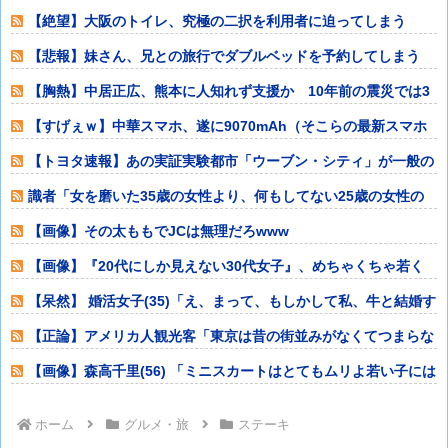
にキレられる
【絶望】大阪のトイレ、究極の二択を利用者に迫ってしまう
www (※画像あ
【悲報】妹さん、兄との旅行でダブルベッドを予約してしまう
⇒www
【胸熱】中居正広、熊本に人知れず支援か 10年前の震災では3
度現地入り「
【すげぇｗ】中華スマホ、遂に9070mAh（そこらの最新スマホ
の約2倍）
【トヨタ速報】あの実証実験都市「ウーブン・シティ」が一般の
居住希望者募集
識者「女を磨いた35歳の女性より、何もしてない25歳の女性の
方が圧倒的に
【画像】その太ももでJCは無理だろwww
【画像】『20代にしか見えない30代女子』、めちゃくちゃ若く
て可愛いww
【呆然】 婚活女子(35)「え、まって、もしかして私、牛と結婚す
るしかな
【正論】アメリカ人観光客「東京は昔の街並みがなくてつまらな
い。和風建築を
【画像】森高千里(56) 「ミニスカートはとてもムリよ若い子には
負けるわ
ホーム
グルメ・旅
ステーキ