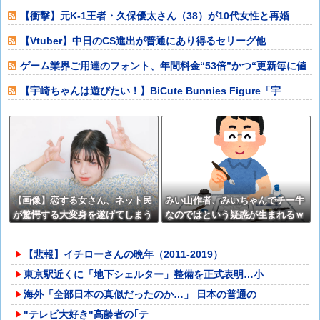
【衝撃】元K-1王者・久保優太さん（38）が10代女性と再婚
「色々言われ
【Vtuber】中日のCS進出が普通にあり得るセリーグ他
ゲーム業界ご用達のフォント、年間料金“53倍”かつ“更新毎に値
上げ”のあ
【宇崎ちゃんは遊びたい！】BiCute Bunnies Figure「宇
【画像】恋する女さん、ネット民
みい山作者、みいちゃんでチー牛
が驚愕する大変身を遂げてしまう
なのではという疑惑が生まれるｗ
←コレは凄過ぎるw w w w w w w
ｗｗｗｗｗｗ
w
【悲報】イチローさんの晩年（2011-2019）
東京駅近くに「地下シェルター」整備を正式表明…小
海外「全部日本の真似だったのか…」 日本の普通の
"テレビ大好き"高齢者の｢テ