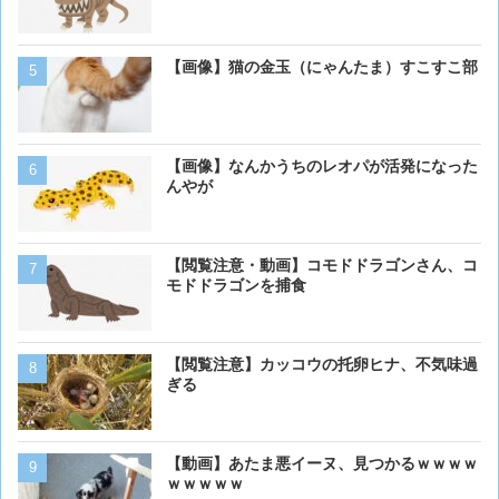
【画像大量！】イッヌさん
【画像】猫の金玉（にゃんたま）すこすこ部
も上手いwwwvwwwvwww
【動画】虎さん、飼い慣ら
【画像】なんかうちのレオパが活発になった
を失う
んやが
【画像】 アメリカのケー
【閲覧注意・動画】コモドドラゴンさん、コ
ダーメイドで作成したケー
モドドラゴンを捕食
炎上してしまう
【動画】男性、ロバにちょ
【閲覧注意】カッコウの托卵ヒナ、不気味過
く･･･
ぎる
ベーリング海のカニ漁「月収
【動画】あたま悪イーヌ、見つかるｗｗｗｗ
死亡率は0.02％です」←
ｗｗｗｗｗ