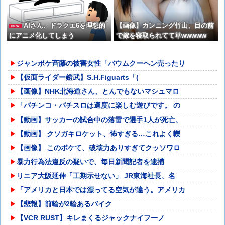
AIさん、ドラクエ6を理想的
【画像】カンニング竹山、目の前
NEW
にアニメ化してしまう
で嫁を寝取られてて草wwwww
ジャンポケ斉藤の被害女性「バウムクーヘン売ったり
【仮面ライダー鎧武】S.H.Figuarts「(
【画像】NHK北海道さん、とんでもないマシュマロ
「パチンコ・パチスロは適度に楽しむ遊びです。 の
【動画】サッカーの試合中の落雷で選手1人が死亡、
【動画】 クソガキロケット、怖すぎる…これよく轢
【画像】 このボケて、破壊力ありすぎてクッソワロ
暴力行為法違反の疑いで、毎日新聞記者を逮捕
リニア大阪延伸「工期示せない」 JR東海社長、名
「アメリカと日本では漂ってる空気が違う。アメリカ
【悲報】前輪が2輪あるバイク
【VCR RUST】キレまくるジャックナイフ一ノ