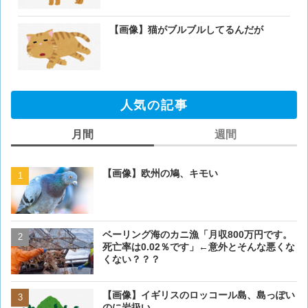
【画像】猫がブルブルしてるんだが
人気の記事
月間
週間
【画像】欧州の鳩、キモい
【画像】欧州の鳩、キモい
ベーリング海のカニ漁「月収800万円です。
【閲覧注意・画像】毛を剃
死亡率は0.02％です」←意外とそんな悪くな
ぎるとワイ(35歳無職)の中
くない？？？
【画像】イギリスのロッコール島、島っぽい
【画像】イギリスのロッコ
のに岩扱い
のに岩扱い