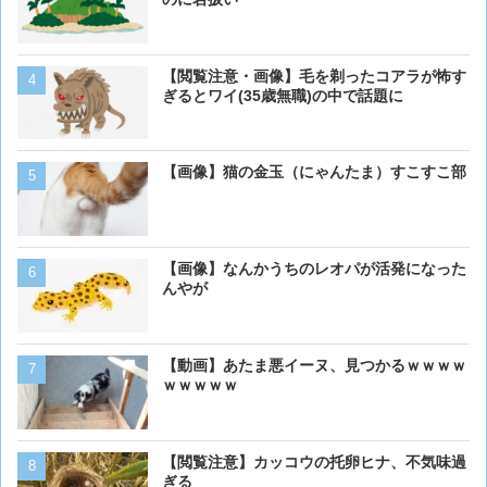
【閲覧注意・画像】毛を剃ったコアラが怖す
【画像大量！】イッヌさん
ぎるとワイ(35歳無職)の中で話題に
も上手いwwwvwwwvwww
【画像】猫の金玉（にゃんたま）すこすこ部
【画像】16歳の犬が起きま
【画像】なんかうちのレオパが活発になった
【画像】猫が抱きついてく
んやが
【動画】あたま悪イーヌ、見つかるｗｗｗｗ
【画像】ボクの横に来る実
ｗｗｗｗｗ
【閲覧注意】カッコウの托卵ヒナ、不気味過
ベーリング海のカニ漁「月収
ぎる
死亡率は0.02％です」←