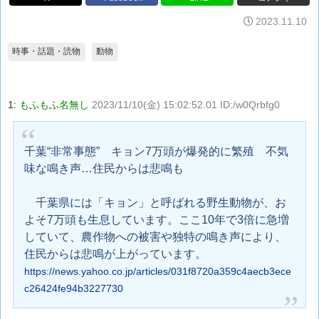
2023.11.10
時事・話題・読物
動物
1:
もふもふ名無し
2023/11/10(金) 15:02:52.01 ID:/w0Qrbfg0
千葉“非常事態” キョン7万頭が爆発的に繁殖 不気
味な鳴き声…住民からは悲鳴も
千葉県には「キョン」と呼ばれる野生動物が、お
よそ7万頭も生息しています。ここ10年で3倍に急増
していて、農作物への被害や独特の鳴き声により、
住民からは悲鳴が上がっています。
https://news.yahoo.co.jp/articles/031f8720a359c4aecb3ece
c26424fe94b3227730