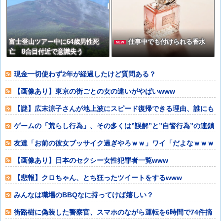
富士登山ツアー中に64歳男性死
仕事中でも付けられる香水
NEW
亡 8合目付近で意識失う
現金一切使わず2年が経過したけど質問ある？
【画像あり】東京の街ごとの女の違いがやばいwww
【謎】広末涼子さんが地上波にスピード復帰できる理由、誰にも
分からない⇒！
ゲームの「荒らし行為」、その多くは”誤解”と”自警行為”の連鎖
である可能
友達「お前の彼女ブッサイク過ぎやろｗｗ」ワイ「だよなｗｗｗ
さっさと別れた
【画像あり】日本のセクシー女性犯罪者一覧www
【悲報】クロちゃん、とち狂ったツイートをするwww
みんなは職場のBBQなに持ってけば嬉しい？
街路樹に偽装した警察官、スマホのながら運転を6時間で74件摘