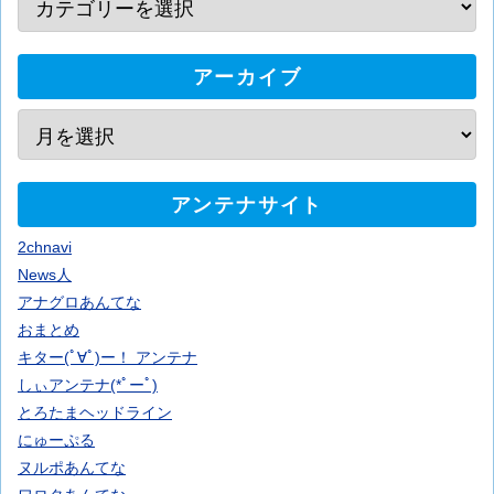
アーカイブ
アンテナサイト
2chnavi
News人
アナグロあんてな
おまとめ
キター(ﾟ∀ﾟ)ー！ アンテナ
しぃアンテナ(*ﾟーﾟ)
とろたまヘッドライン
にゅーぷる
ヌルポあんてな