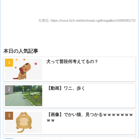
引用元:
https://nova.5ch.net/test/read.cgi/livegalileo/1699596172/
本日の人気記事
犬って普段何考えてるの？
【動画】ワニ、歩く
【画像】でかい猫、見つかるｗｗｗｗｗｗｗ
ｗｗ