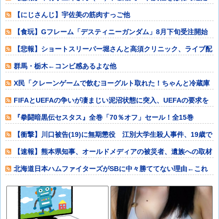
か ひき逃げ
【にじさんじ】宇佐美の筋肉すっご他
【食玩】Gフレーム「デスティニーガンダム」8月下旬受注開始
他
【悲報】ショートスリーパー堀さんと高須クリニック、ライブ配
信中に大喧嘩他
群馬・栃木←コンビ感あるよな他
X民「クレーンゲームで飲むヨーグルト取れた！ちゃんと冷蔵庫
で冷やされてた
FIFAとUEFAの争いが凄まじい泥沼状態に突入、UEFAの要求を
呑んだ
『拳闘暗黒伝セスタス』全巻「70％オフ」セール！全15巻
「11,385円
【衝撃】川口被告(19)に無期懲役 江別大学生殺人事件、19歳で
取り返し
【速報】熊本県知事、オールドメディアの被災者、遺族への取材
に怒り「極めて
北海道日本ハムファイターズがSBに中々勝ててない理由←これ
他