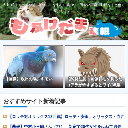
5ch（2ch）の犬や猫、動物スレを中心に面白い・可愛い画像、動画をまとめて
紹介します。
【画像】欧州の鳩、キモい
【閲覧注意・画像】毛を剃った
コアラが怖すぎるとワイ(35歳
無職)の中で話題に
おすすめサイト新着記事
【ロッテ対オリックス18回戦】ロッテ・安田、オリックス・寺西
から第4号同
【悲報】中村小三郎さん（77）、新宿で20代女性をはねて逃走