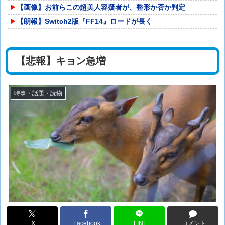
【画像】お前らこの超美人容疑者が、整形か否か判定
【朗報】Switch2版『FF14』ロードが長く
【悲報】キョン急増
時事・話題・読物
X
Facebook
LINE
コメント